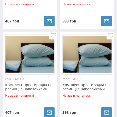
(180*200*25) персик
(160*200*25) персик
Немає в наявності
Немає в наявності
407 грн
393 грн
code: PM43131
code: PM43131
Комплект простирадла на
Комплект простирадла на
резинці з наволочками
резинці з наволочками
(180*200*25) світло-
(160*200*25) світло-
Немає в наявності
Немає в наявності
блакитний
блакитний
407 грн
393 грн