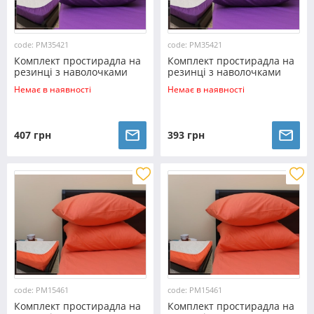
code: PM35421
code: PM35421
Комплект простирадла на
Комплект простирадла на
резинці з наволочками
резинці з наволочками
(180*200*25) фіолетовий
(160*200*25) фіолетовий
Немає в наявності
Немає в наявності
407 грн
393 грн
code: PM15461
code: PM15461
Комплект простирадла на
Комплект простирадла на