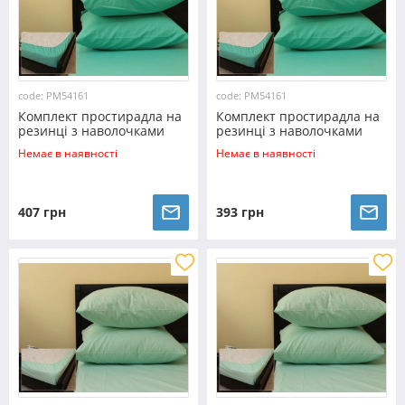
code: PM54161
code: PM54161
Комплект простирадла на
Комплект простирадла на
резинці з наволочками
резинці з наволочками
(180*200*25) бірюза
(160*200*25) бірюза
Немає в наявності
Немає в наявності
407 грн
393 грн