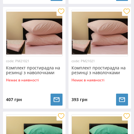
code: PM21021
code: PM21021
Комплект простирадла на
Комплект простирадла на
резинці з наволочками
резинці з наволочками
(180*200*25) світла пудра
(160*200*25) світла пудра
Немає в наявності
Немає в наявності
407 грн
393 грн