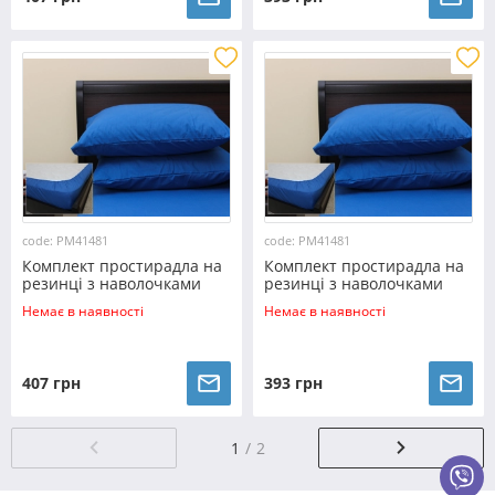
code: PM41481
code: PM41481
Комплект простирадла на
Комплект простирадла на
резинці з наволочками
резинці з наволочками
(180*200*25) синій
(160*200*25) синій
Немає в наявності
Немає в наявності
407 грн
393 грн
1
2