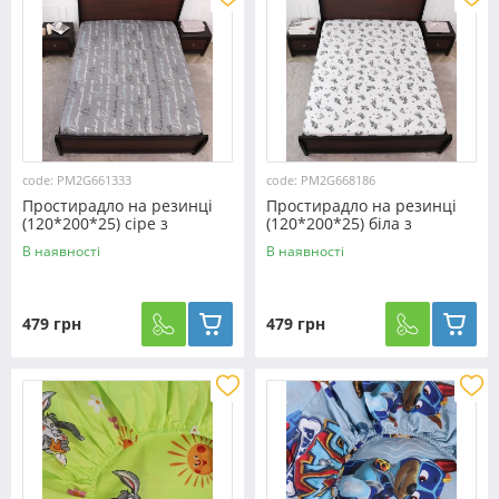
code: PM2G661333
code: PM2G668186
Простирадло на резинці
Простирадло на резинці
(120*200*25) сіре з
(120*200*25) біла з
абстрактним принтом
квітковим принтом
В наявності
В наявності
№661333
№668186
479 грн
479 грн