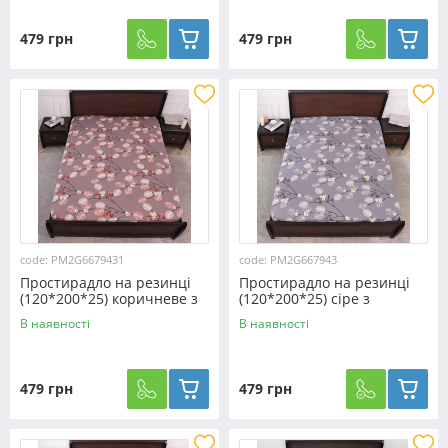
479 грн
479 грн
code: PM2G6679431
code: PM2G667943
Простирадло на резинці
Простирадло на резинці
(120*200*25) коричневе з
(120*200*25) сіре з
рослинним принтом
рослинним принтом
В наявності
В наявності
№6679431
№667943
479 грн
479 грн