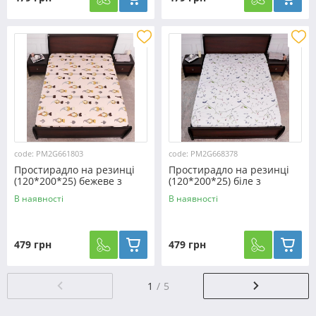
code: PM2G661803
code: PM2G668378
Простирадло на резинці
Простирадло на резинці
(120*200*25) бежеве з
(120*200*25) біле з
новорічним принтом
рослинним принтом
В наявності
В наявності
№661803
№668378
479 грн
479 грн
1
5