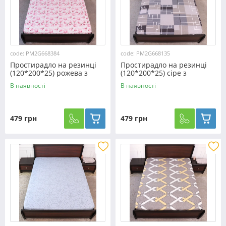
code: PM2G668384
code: PM2G668135
Простирадло на резинці
Простирадло на резинці
(120*200*25) рожева з
(120*200*25) сіре з
квітковим принтом
геометричним принтом
В наявності
В наявності
№668384
№668135
479 грн
479 грн