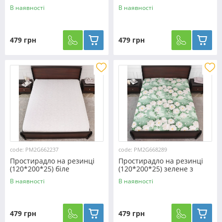
машинками принтом
вензель №663010
В наявності
В наявності
№668348
479 грн
479 грн
code: PM2G662237
code: PM2G668289
Простирадло на резинці
Простирадло на резинці
(120*200*25) біле
(120*200*25) зелене з
напилення №662237
квітковим принтом
В наявності
В наявності
№668289
479 грн
479 грн