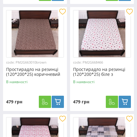
code: PM2G663010brown
code: PM2G668466
Простирадло на резинці
Простирадло на резинці
(120*200*25) коричневий
(120*200*25) біле з
вензель №663010brown
рослинним принтом
В наявності
В наявності
№668466
479 грн
479 грн