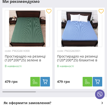
Ми рекомендуємо
code: PM2G6614300
code: PM2G663001
Простирадло на резинці
Простирадло на резинці
(120*200*25) зелене в
(120*200*25) блакитне в
смужку №6614300
смужку №663001
В наявності
В наявності
479 грн
479 грн
Як оформити замовлення?