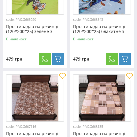
code: PM2G663020
code: PM2G668343
Простирадло на резинці
Простирадло на резинці
(120*200*25) зелене з
(120*200*25) блакитне з
дитячим принтом
дитячим принтом
В наявності
В наявності
№663020
№668343
479 грн
479 грн
code: PM2G667116
code: PM2G6681351
Простирадло на резинці
Простирадло на резинці