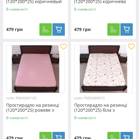
(120*200*25) коричневый
(120*200*25) коричнева
леопард №667116
геометрія №6681351
В наявності
В наявності
479 грн
479 грн
code: PM2G661102
code: PM2G668313
Простирадло на резинці
Простирадло на резинці
(120*200*25) рожеве з
(120*200*25) біла з
геометричним принтом
квітковим принтом
В наявності
В наявності
№661102
№668313
479 грн
479 грн