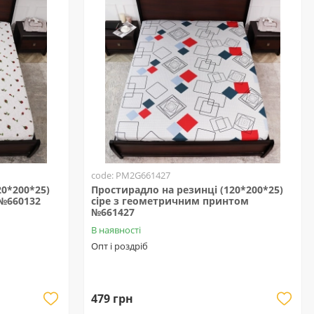
code: PM2G661427
20*200*25)
Простирадло на резинці (120*200*25)
 №660132
сіре з геометричним принтом
№661427
В наявності
Опт і роздріб
479 грн