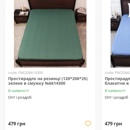
code: PM2G6614300
code: PM2G66
Простирадло на резинці (120*200*25)
Простирадло
зелене в смужку №6614300
блакитне в
В наявності
В наявності
Опт і роздріб
Опт і роздріб
479 грн
479 грн