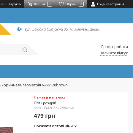
283 Відгуків
Кошик
Обрані
Вхід/Реєстрація
-
0
вул. Західна Окружна 35, м. Хмельницький
Графік роботи
Залиште відгук
5) коричнева геометрія №66128brown
Немає в наявності
Опт і роздріб
code : PM2G66128brown
479 грн
Показати оптові ціни