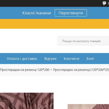
3
Класні тканини
Переглянути
Оплата і доставка
Відгуки
Контакти
Блог
Простирадла на резинці 120*200
Простирадло на резинці (120*200*2