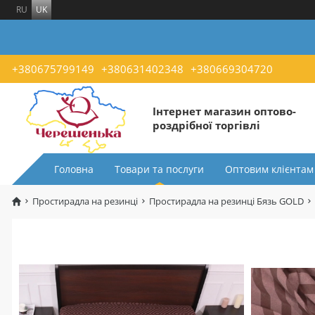
RU
UK
+380675799149
+380631402348
+380669304720
Інтернет магазин оптово-
роздрібної торгівлі
Головна
Товари та послуги
Оптовим клієнтам
Простирадла на резинці
Простирадла на резинці Бязь GOLD