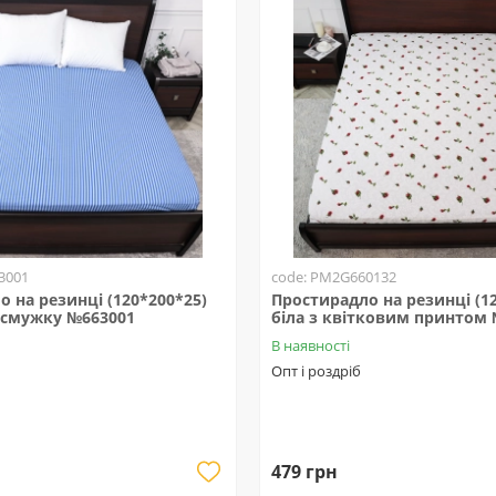
3001
code: PM2G660132
 на резинці (120*200*25)
Простирадло на резинці (1
 смужку №663001
біла з квітковим принтом
В наявності
Опт і роздріб
479 грн