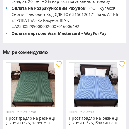
складає 20грн. + 2% вартості замовленого товару
Оплата на Розрахунковий Рахунок
- ФОП Кулаков
Сергій Павлович Код ЄДРПОУ 3156126171 Банк АТ КБ
«ПРИВАТБАНК» Рахунок IBAN
UA233052990000026007016006492
Оплата карткою Visa, Mastercard - WayForPay
Ми рекомендуємо
code: PM2G6614300
code: PM2G663001
Простирадло на резинці
Простирадло на резинці
(120*200*25) зелене в
(120*200*25) блакитне в
смужку №6614300
смужку №663001