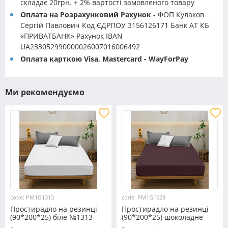
складає 20грн. + 2% вартості замовленого товару
Оплата на Розрахунковий Рахунок
- ФОП Кулаков
Сергій Павлович Код ЄДРПОУ 3156126171 Банк АТ КБ
«ПРИВАТБАНК» Рахунок IBAN
UA233052990000026007016006492
Оплата карткою Visa, Mastercard - WayForPay
Ми рекомендуємо
code: PM1G1313
code: PM1G1028
Простирадло на резинці
Простирадло на резинці
(90*200*25) біле №1313
(90*200*25) шоколадне
№1028