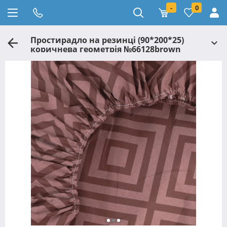
-
0
Простирадло на резинці (90*200*25)
коричнева геометрія №66128brown