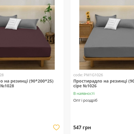
28
code: PM1G1026
 на резинці (90*200*25)
Простирадло на резинці (9
 №1028
сіре №1026
В наявності
Опт і роздріб
547 грн