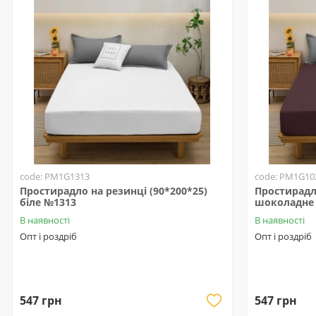
code: PM1G1313
code: PM1G10
Простирадло на резинці (90*200*25)
Простирадло
біле №1313
шоколадне
В наявності
В наявності
Опт і роздріб
Опт і роздріб
547 грн
547 грн