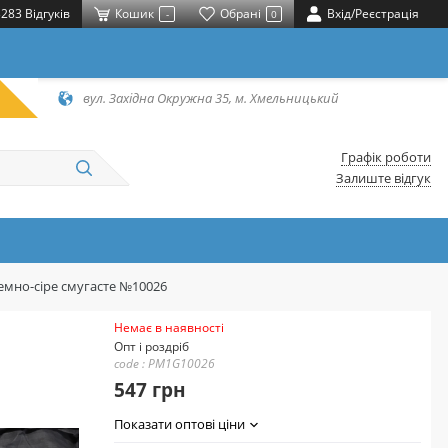
283 Відгуків
Кошик
Обрані
Вхід/Реєстрація
-
0
вул. Західна Окружна 35, м. Хмельницький
Графік роботи
Залиште відгук
темно-сіре смугасте №10026
Немає в наявності
Опт і роздріб
code : PM1G10026
547 грн
Показати оптові ціни