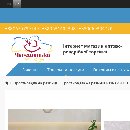
RU
UK
+380675799149
+380631402348
+380669304720
Інтернет магазин оптово-
роздрібної торгівлі
Головна
Товари та послуги
Оптовим клієнтам
Простирадла на резинці
Простирадла на резинці Бязь GOLD