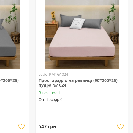
code: PM1G1024
0*200*25)
Простирадло на резинці (90*200*25)
пудра №1024
В наявності
Опт і роздріб
547 грн