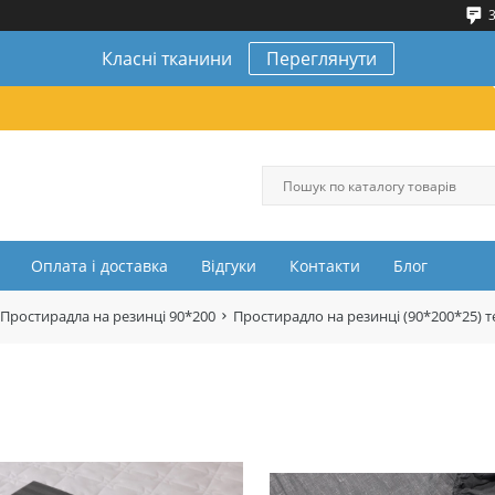
3
Класні тканини
Переглянути
Оплата і доставка
Відгуки
Контакти
Блог
Простирадла на резинці 90*200
Простирадло на резинці (90*200*25) 