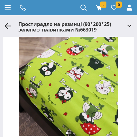
-
0
Простирадло на резинці (90*200*25)
зелене з тваринками №663019