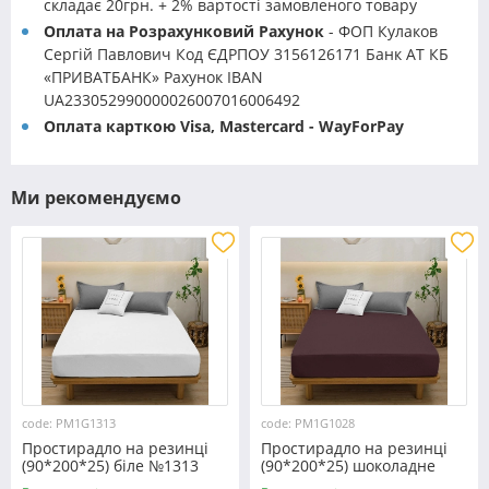
складає 20грн. + 2% вартості замовленого товару
Оплата на Розрахунковий Рахунок
- ФОП Кулаков
Сергій Павлович Код ЄДРПОУ 3156126171 Банк АТ КБ
«ПРИВАТБАНК» Рахунок IBAN
UA233052990000026007016006492
Оплата карткою Visa, Mastercard - WayForPay
Ми рекомендуємо
code: PM1G1313
code: PM1G1028
Простирадло на резинці
Простирадло на резинці
(90*200*25) біле №1313
(90*200*25) шоколадне
№1028