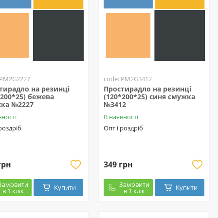
 PM2G2227
code: PM2G3412
тирадло на резинці
Простирадло на резинці
*200*25) бежева
(120*200*25) синя смужка
ка №2227
№3412
вності
В наявності
 роздріб
Опт і роздріб
грн
349 грн
Замовити
Замовити
Купити
Купити
в 1 клік
в 1 клік