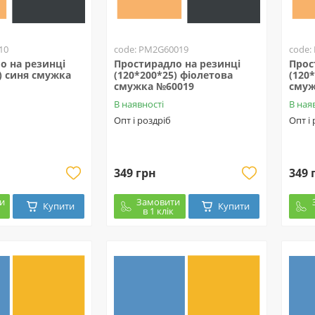
10
code: PM2G60019
code:
о на резинці
Простирадло на резинці
Прос
) синя смужка
(120*200*25) фіолетова
(120
смужка №60019
смуж
В наявності
В ная
Опт і роздріб
Опт і
349 грн
349 
и
Замовити
Купити
Купити
в 1 клік