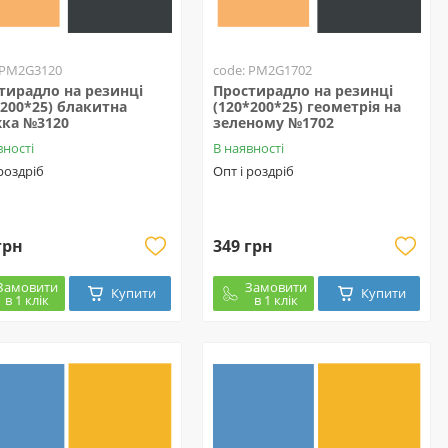
 PM2G3120
code: PM2G1702
тирадло на резинці
Простирадло на резинці
*200*25) блакитна
(120*200*25) геометрія на
ка №3120
зеленому №1702
вності
В наявності
 роздріб
Опт і роздріб
грн
349 грн
Замовити
Замовити
Купити
Купити
в 1 клік
в 1 клік