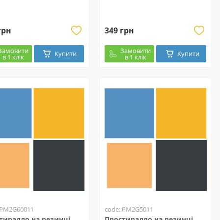
грн
349 грн
Замовити
Замовити
Купити
Купити
в 1 клік
в 1 клік
 PM2G60011
code: PM2G5011
тирадло на резинці
Простирадло на резинці