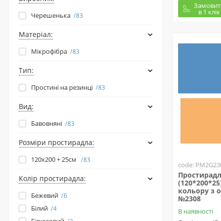
Замовит
в 1 клік
Черешенька
83
Матеріал:
Мікрофібра
83
Тип:
Простині на резинці
83
Вид:
Бавовняні
83
Розміри простирадла:
120х200 + 25см
83
code: PM2G23
Простирадл
Колір простирадла:
(120*200*25
кольору з 
Бежевий
6
№2308
Білий
4
В наявності