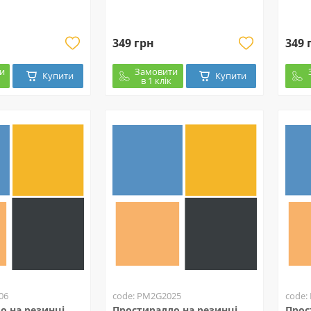
349 грн
349 
и
Замовити
Купити
Купити
в 1 клік
06
code: PM2G2025
code:
о на резинці
Простирадло на резинці
Прос