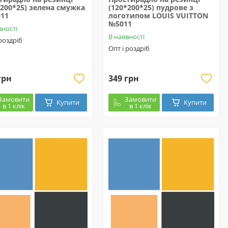
*200*25) зелена смужка
(120*200*25) пудрове з
11
логотипом LOUIS VUITTON
№5011
вності
В наявності
 роздріб
Опт і роздріб
грн
349 грн
Замовити
Замовити
Купити
Купити
в 1 клік
в 1 клік