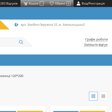
283 Відгуків
Кошик
Обрані
Вхід/Реєстрація
-
0
вул. Західна Окружна 35, м. Хмельницький
Графік роботи
Залиште відгук
езинці 120*200