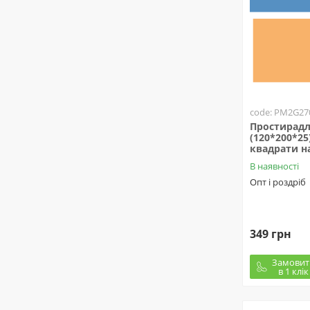
code: PM2G27
Простирадл
(120*200*25)
квадрати н
В наявності
Опт і роздріб
349 грн
Замовит
в 1 клік