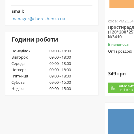
Email:
manager@chereshenka.ua
code: PM2G34
Простирадл
(120*200*25
№3410
Години роботи
В наявності
Понеділок
09:00 - 18:00
Опт і роздріб
Вівторок
09:00 - 18:00
Середа
09:00 - 18:00
Четверг
09:00 - 18:00
349 грн
П'ятниця
09:00 - 18:00
Субота
09:00 - 15:00
Замовит
Неділя
09:00 - 15:00
в 1 клік