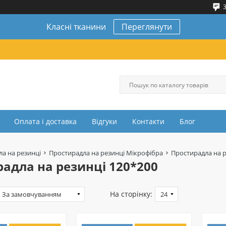
3
Класні тканини
Переглянути
Оплата і доставка
Відгуки
Контакти
Блог
а на резинці
Простирадла на резинці Мікрофібра
Простирадла на р
адла на резинці 120*200
На сторінку: