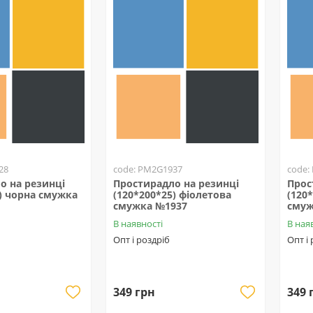
28
code: PM2G1937
code:
о на резинці
Простирадло на резинці
Прос
) чорна смужка
(120*200*25) фіолетова
(120
смужка №1937
смуж
В наявності
В ная
Опт і роздріб
Опт і
349 грн
349 