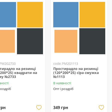
 PM2G2733
code: PM2G1113
тирадло на резинці
Простирадло на резинці
*200*25) квадрати на
(120*200*25) сіра смужка
му №2733
№1113
вності
В наявності
 роздріб
Опт і роздріб
грн
349 грн