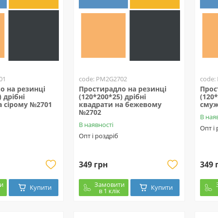
01
code: PM2G2702
code:
о на резинці
Простирадло на резинці
Прос
 дрібні
(120*200*25) дрібні
(120
а сірому №2701
квадрати на бежевому
смуж
№2702
В ная
В наявності
Опт і
Опт і роздріб
349 грн
349 
и
Замовити
Купити
Купити
в 1 клік