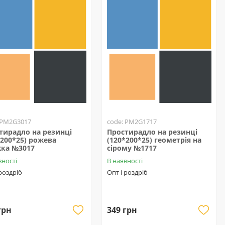
 PM2G3017
code: PM2G1717
тирадло на резинці
Простирадло на резинці
*200*25) рожева
(120*200*25) геометрія на
ка №3017
сірому №1717
вності
В наявності
 роздріб
Опт і роздріб
грн
349 грн