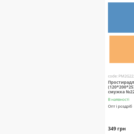
code: PM2G22
Простирадл
(120*200*25
смужка №2
В наявності
Опт і роздріб
349 грн