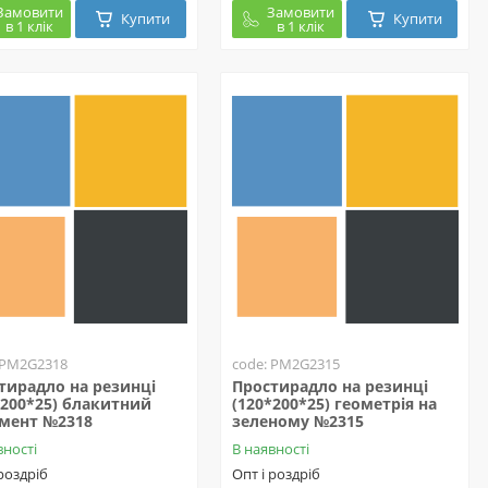
Замовити
Замовити
Купити
Купити
в 1 клік
в 1 клік
 PM2G2318
code: PM2G2315
тирадло на резинці
Простирадло на резинці
*200*25) блакитний
(120*200*25) геометрія на
мент №2318
зеленому №2315
вності
В наявності
 роздріб
Опт і роздріб