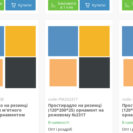
и
Замовити
Купити
Купити
в 1 клік
08
code: PM2G2317
code:
о на резинці
Простирадло на резинці
Прос
) м'ятного
(120*200*25) орнамент на
(120
орнаментом
рожевому №2317
орна
В наявності
В ная
Опт і роздріб
Опт і