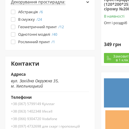
Декорування простирадла:
(120*200*25
сірому №20
Абстракція
6
В наявності
В смужку
24
Опт і роздріб
Геометричний принт
12
Однотонні моделі
40
Рослинний принт
1
349 грн
Замовит
в 1 клік
Контакти
Адреса
вул. Західна Окружна 35,
м. Хмельницький
Телефони
+38 (067) 5799149 Kyivstar
+38 (063) 1402348 lifecell
+38 (066) 9304720 Vodafone
+38 (097) 4732698 для скарг і пропозицій