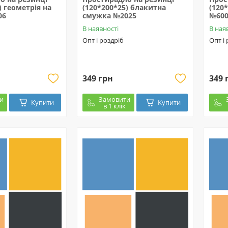
) геометрія на
(120*200*25) блакитна
(120
06
смужка №2025
№600
В наявності
В ная
Опт і роздріб
Опт і
349 грн
349 
и
Замовити
Купити
Купити
в 1 клік