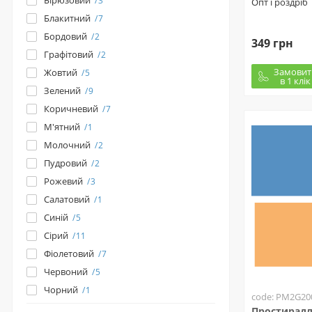
Бірюзовий
3
Опт і роздріб
Блакитний
7
Бордовий
2
349 грн
Графітовий
2
Замовит
Жовтий
5
в 1 клік
Зелений
9
Коричневий
7
М'ятний
1
Молочний
2
Пудровий
2
Рожевий
3
Салатовий
1
Синій
5
Сірий
11
Фіолетовий
7
Червоний
5
Чорний
1
code: PM2G20
Простирадл