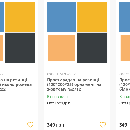
22
code: PM2G2712
code:
о на резинці
Простирадло на резинці
Прос
) ніжно рожева
(120*200*25) орнамент на
(120
222
жовтому №2712
біло
В наявності
В ная
Опт і роздріб
Опт і
349 грн
349 