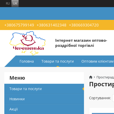
RU
UK
+380675799149
+380631402348
+380669304720
Інтернет магазин оптово-
роздрібної торгівлі
Головна
Товари та послуги
Оптовим клієнтам
Меню
Простирадл
Простир
Товари та послуги
Сортування:
Новинки
Акції