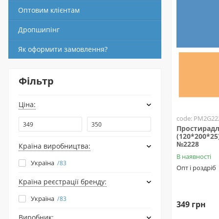
Оптовим клієнтам
Дропшипінг
Як оформити замовлення?
Фільтр
Ціна:
code: PM2G22
Простирадл
(120*200*25
№2228
Країна виробництва:
В наявності
Україна
83
Опт і роздріб
Країна реєстрації бренду:
Україна
83
349 грн
Виробник: