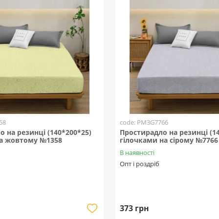
58
code: PM3G7766
 на резинці (140*200*25)
Простирадло на резинці (14
а жовтому №1358
гілочками на сірому №7766
В наявності
Опт і роздріб
373 грн