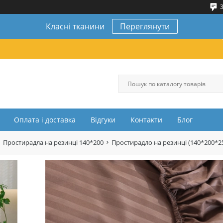
3
Класні тканини
Переглянути
Оплата і доставка
Відгуки
Контакти
Блог
Простирадла на резинці 140*200
Простирадло на резинці (140*200*