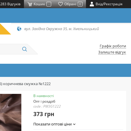
283 Відгуків
Кошик
Обрані
Вхід/Реєстрація
-
0
вул. Західна Окружна 35, м. Хмельницький
Графік роботи
Залиште відгук
25) коричнева смужка №1222
В наявності
Опт і роздріб
code : PM3G1222
373 грн
Показати оптові ціни