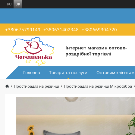
RU
UK
+380675799149
+380631402348
+380669304720
Інтернет магазин оптово-
роздрібної торгівлі
Головна
Товари та послуги
Оптовим клієнтам
Простирадла на резинці
Простирадла на резинці Мікрофібра