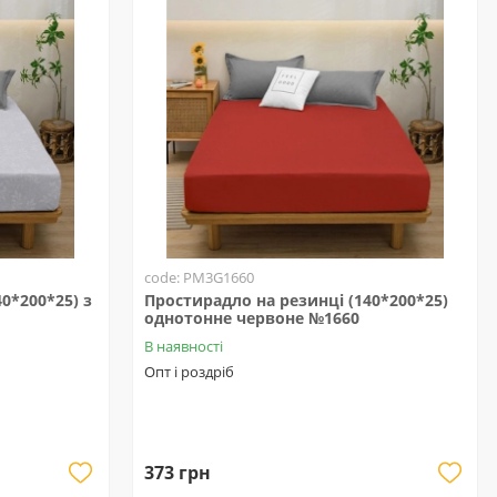
code: PM3G1660
0*200*25) з
Простирадло на резинці (140*200*25)
однотонне червоне №1660
В наявності
Опт і роздріб
373 грн