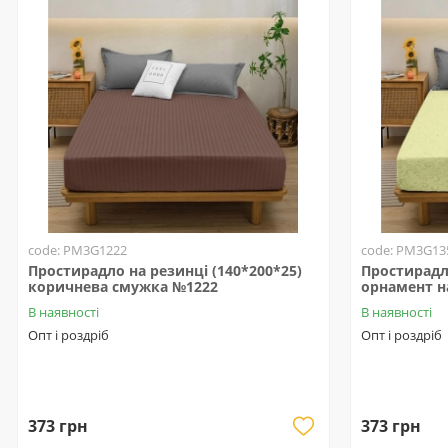
code: PM3G1222
code: PM3G13
Простирадло на резинці (140*200*25)
Простирадло
коричнева смужка №1222
орнамент н
В наявності
В наявності
Опт і роздріб
Опт і роздріб
373 грн
373 грн