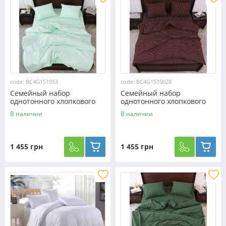
code: BC4G151053
code: BC4G1510028
Семейный набор
Семейный набор
однотонного хлопкового
однотонного хлопкового
постельного белья из Бязи
постельного белья из Бязи
В наличии
В наличии
"Gold" №151053
"Gold" №1510028
Черешенка™
Черешенка™
1 455 грн
1 455 грн