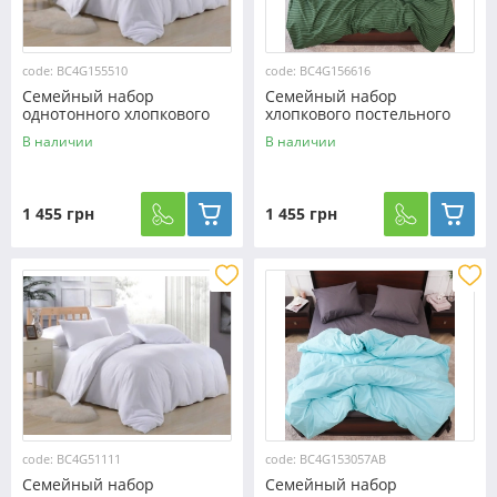
code: BC4G155510
code: BC4G156616
Семейный набор
Семейный набор
однотонного хлопкового
хлопкового постельного
постельного белья из Бязи
белья в полоску из Бязи
В наличии
В наличии
"Gold" №155510
"Gold" №156616
Черешенка™
Черешенка™
1 455 грн
1 455 грн
code: BC4G51111
code: BC4G153057AB
Семейный набор
Семейный набор