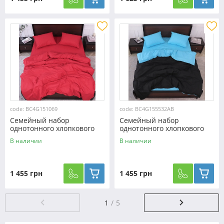
code: BC4G151069
code: BC4G155532AB
Семейный набор
Семейный набор
однотонного хлопкового
однотонного хлопкового
постельного белья из Бязи
постельного белья из Бязи
В наличии
В наличии
"Gold" №151069
"Gold" №155532AB
Черешенка™
Черешенка™
1 455 грн
1 455 грн
1
5