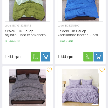
code: BC4G150538AB
code: BC4G153001
Семейный набор
Семейный набор
однотонного хлопкового
хлопкового постельного
постельного белья из Бязи
белья в полоску из Бязи
В наличии
В наличии
"Gold" №150538AB
"Gold" №153001
Черешенка™
Черешенка™
1 455 грн
1 455 грн