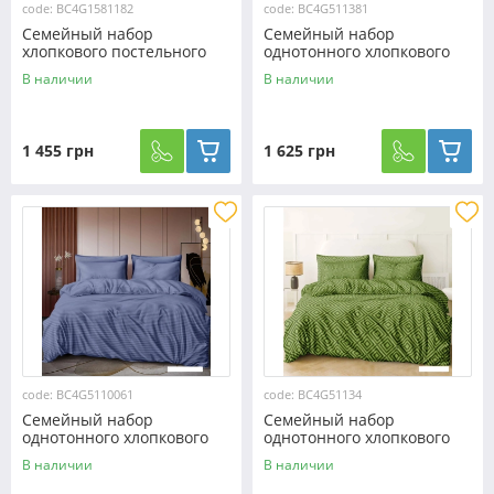
code: BC4G1581182
code: BC4G511381
Семейный набор
Семейный набор
хлопкового постельного
однотонного хлопкового
белья с ромбами из Бязи
постельного белья из Бязи
В наличии
В наличии
"Gold" №1581182
"Gold" №511381
Черешенка™
Черешенка™
1 455 грн
1 625 грн
code: BC4G5110061
code: BC4G51134
Семейный набор
Семейный набор
однотонного хлопкового
однотонного хлопкового
постельного белья из Бязи
постельного белья из Бязи
В наличии
В наличии
"Gold" №5110061
"Gold" №51134
Черешенка™
Черешенка™