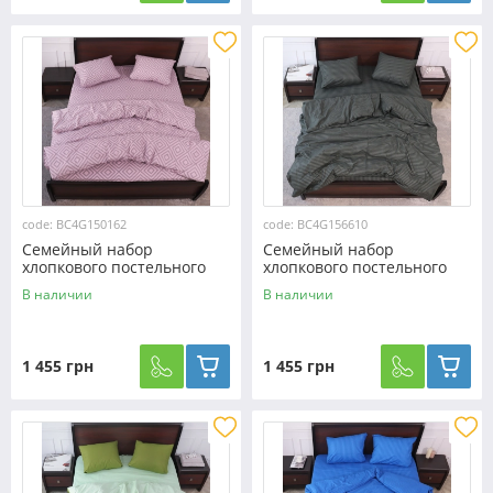
code: BC4G150162
code: BC4G156610
Семейный набор
Семейный набор
хлопкового постельного
хлопкового постельного
белья с ромбами из Бязи
белья в полоску из Бязи
В наличии
В наличии
"Gold" №150162
"Gold" №156610
Черешенка™
Черешенка™
1 455 грн
1 455 грн