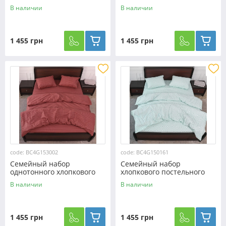
постельного белья из Бязи
белья с ромбами из Бязи
В наличии
В наличии
"Gold" №151033
"Gold" №151506
Черешенка™
Черешенка™
1 455 грн
1 455 грн
code: BC4G153002
code: BC4G150161
Семейный набор
Семейный набор
однотонного хлопкового
хлопкового постельного
постельного белья из Бязи
белья с ромбами из Бязи
В наличии
В наличии
"Gold" №153002
"Gold" №150161
Черешенка™
Черешенка™
1 455 грн
1 455 грн