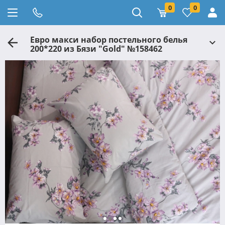
0
0
Евро макси набор постельного белья
200*220 из Бязи "Gold" №158462
Черешенка™