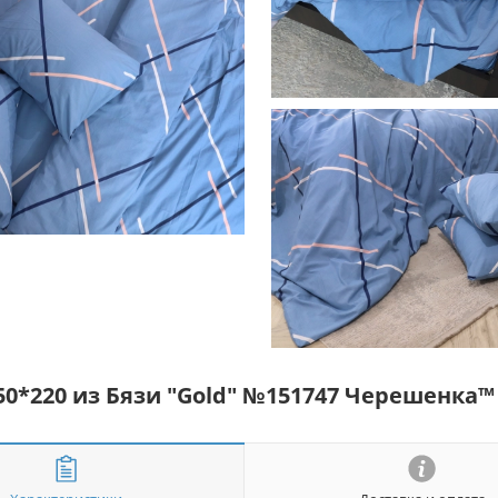
50*220 из Бязи "Gold" №151747 Черешенка™