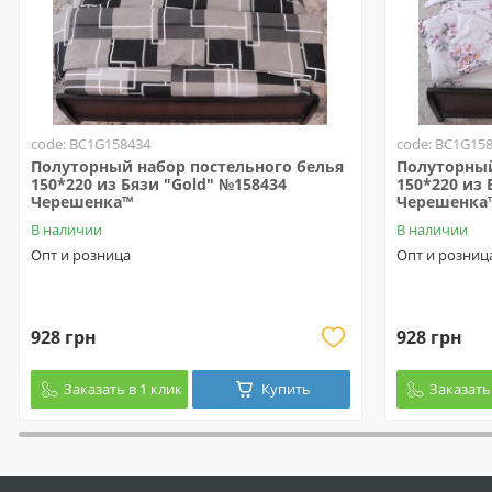
code: BC1G158434
code: BC1G15
Полуторный набор постельного белья
Полуторный
150*220 из Бязи "Gold" №158434
150*220 из 
Черешенка™
Черешенка
В наличии
В наличии
Опт и розница
Опт и розниц
928 грн
928 грн
Заказать в 1 клик
Купить
Заказать 