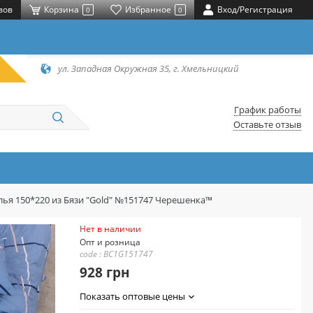
вов
Корзина
Избранное
Вход/Регистрация
0
0
ул. Западная Окружная 35, г. Хмельницкий
График работы
Оставьте отзыв
ья 150*220 из Бязи "Gold" №151747 Черешенка™
Нет в наличии
Опт и розница
code : BC1G151747
928 грн
Показать оптовые цены