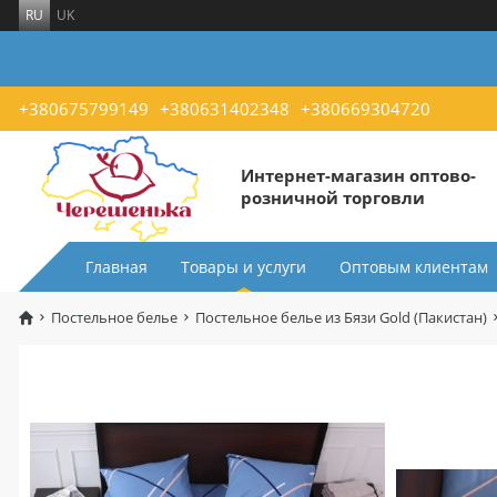
RU
UK
+380675799149
+380631402348
+380669304720
Интернет-магазин оптово-
розничной торговли
Главная
Товары и услуги
Оптовым клиентам
Постельное белье
Постельное белье из Бязи Gold (Пакистан)