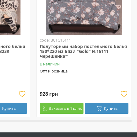
code: BC1G15111
ного белья
Полуторный набор постельного белья
8239
150*220 из Бязи "Gold" №15111
Черешенка™
В наличии
Опт и розница
928 грн
Купить
Заказать в 1 клик
Купить