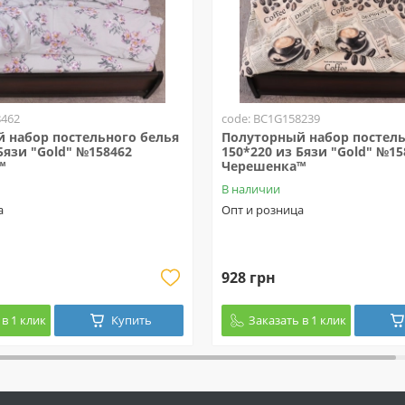
8462
code: BC1G158239
 набор постельного белья
Полуторный набор постель
Бязи "Gold" №158462
150*220 из Бязи "Gold" №15
™
Черешенка™
В наличии
а
Опт и розница
928 грн
в 1 клик
Купить
Заказать в 1 клик