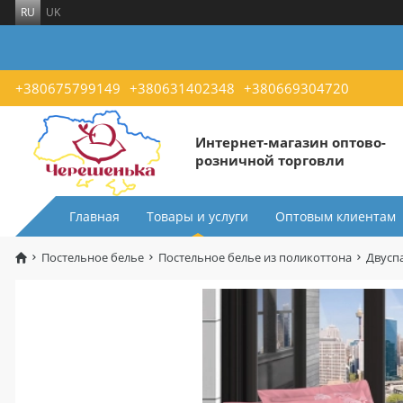
RU
UK
+380675799149
+380631402348
+380669304720
Интернет-магазин оптово-
розничной торговли
Главная
Товары и услуги
Оптовым клиентам
Постельное белье
Постельное белье из поликоттона
Двусп