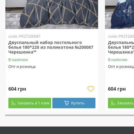
code: PR2T200087
code: PR2T200
Двуспальный набор постельного
Двуспальны
белья 180*220 из поликотона №200087
белья 180*
Черешенка™
Черешенка
В наличии
В наличии
Опт и розница
Опт и розниц
604 грн
604 грн
Заказать в 1 клик
Купить
Заказать 