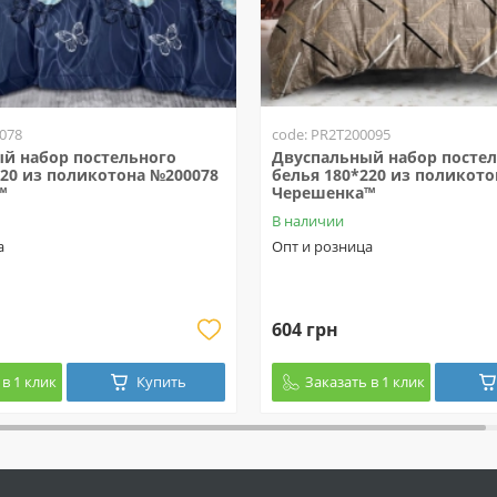
078
code: PR2T200095
й набор постельного
Двуспальный набор посте
220 из поликотона №200078
белья 180*220 из поликото
™
Черешенка™
В наличии
а
Опт и розница
604 грн
в 1 клик
Купить
Заказать в 1 клик