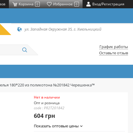
вов
Корзина
Избранное
Вход/Регистрация
0
0
ул. Западная Окружная 35, г. Хмельницкий
График работы
Оставьте отзыв
елья 180*220 из поликотона №201842 Черешенка™
Нет в наличии
Опт и розница
code : PR2T201842
604 грн
Показать оптовые цены