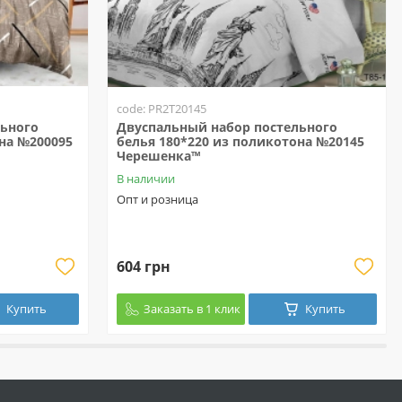
code: PR2T20145
льного
Двуспальный набор постельного
на №200095
белья 180*220 из поликотона №20145
Черешенка™
В наличии
Опт и розница
604 грн
Купить
Заказать в 1 клик
Купить