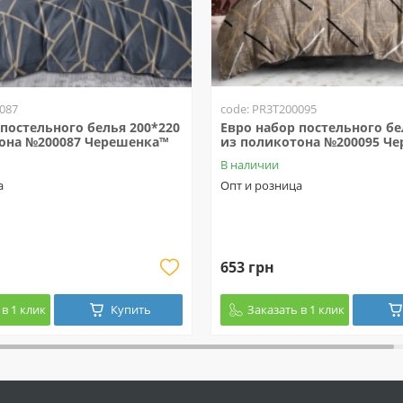
087
code: PR3T200095
 постельного белья 200*220
Евро набор постельного бе
она №200087 Черешенка™
из поликотона №200095 Ч
В наличии
а
Опт и розница
653 грн
в 1 клик
Купить
Заказать в 1 клик