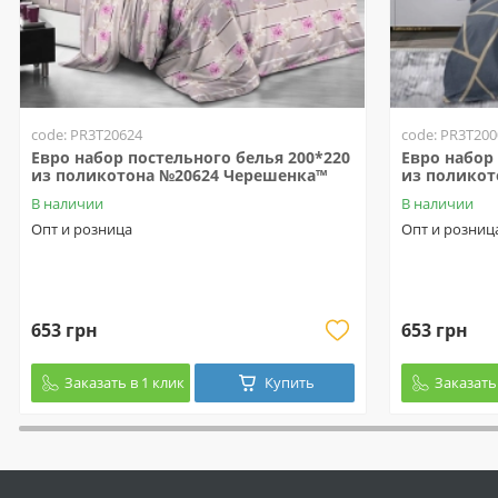
code: PR3T20624
code: PR3T200
Евро набор постельного белья 200*220
Евро набор
из поликотона №20624 Черешенка™
из поликот
В наличии
В наличии
Опт и розница
Опт и розниц
653 грн
653 грн
Заказать в 1 клик
Купить
Заказать 