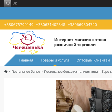
RU
UK
+380675799149
+380631402348
+380669304720
Интернет-магазин оптово-
розничной торговли
Главная
Товары и услуги
Оптовым клиентам
Постельное белье
Постельное белье из поликоттона
Евро 