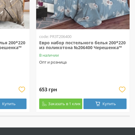
code: PR3T206400
лья 200*220
Евро набор постельного белья 200*220
ерешенка™
из поликотона №206400 Черешенка™
В наличии
Опт и розница
653 грн
Купить
Заказать в 1 клик
Купить