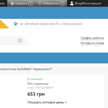
вов
Корзина
Избранное
Вход/Регистрация
0
0
ул. Западная Окружная 35, г. Хмельницкий
График работы
Оставьте отзыв
 поликотона №2046661 Черешенка™
В наличии
Опт и розница
code : PR3T2046661
653 грн
Показать оптовые цены