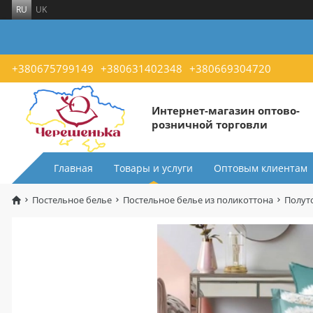
RU
UK
+380675799149
+380631402348
+380669304720
Интернет-магазин оптово-
розничной торговли
Главная
Товары и услуги
Оптовым клиентам
Постельное белье
Постельное белье из поликоттона
Полут