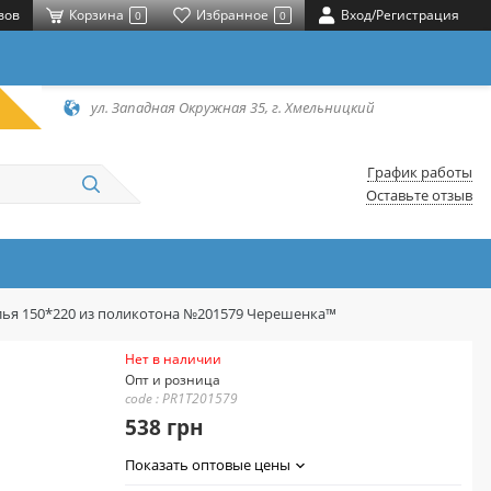
вов
Корзина
Избранное
Вход/Регистрация
0
0
ул. Западная Окружная 35, г. Хмельницкий
График работы
Оставьте отзыв
лья 150*220 из поликотона №201579 Черешенка™
Нет в наличии
Опт и розница
code : PR1T201579
538 грн
Показать оптовые цены