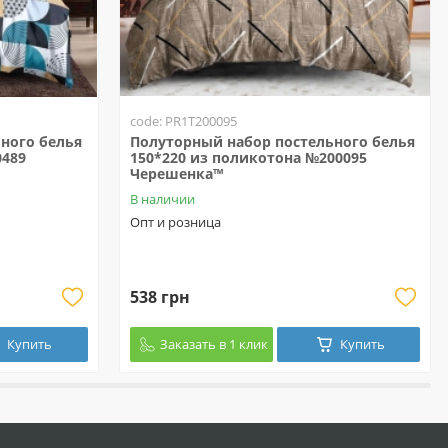
code: PR1T200095
ного белья
Полуторный набор постельного белья
0489
150*220 из поликотона №200095
Черешенка™
В наличии
Опт и розница
538 грн
Купить
Заказать в 1 клик
Купить