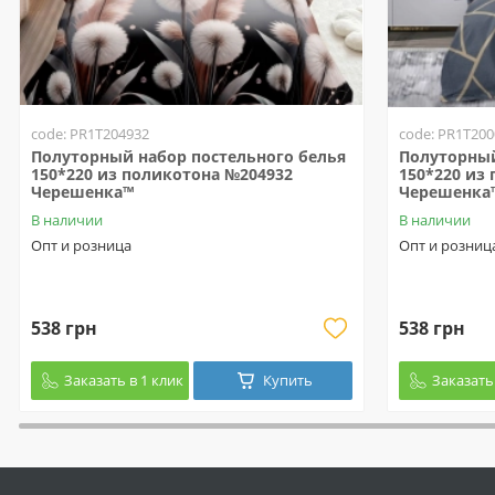
code: PR1T204932
code: PR1T200
Полуторный набор постельного белья
Полуторный
150*220 из поликотона №204932
150*220 из
Черешенка™
Черешенка
В наличии
В наличии
Опт и розница
Опт и розниц
538 грн
538 грн
Заказать в 1 клик
Купить
Заказать 