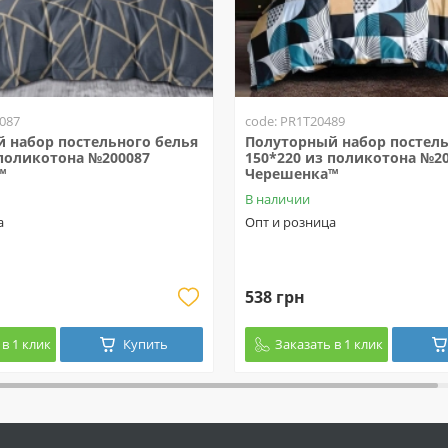
087
code: PR1T20489
 набор постельного белья
Полуторный набор постель
 поликотона №200087
150*220 из поликотона №2
™
Черешенка™
В наличии
а
Опт и розница
538 грн
в 1 клик
Купить
Заказать в 1 клик