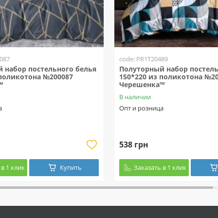
087
code: PR1T20489
 набор постельного белья
Полуторный набор постель
 поликотона №200087
150*220 из поликотона №2
™
Черешенка™
В наличии
а
Опт и розница
538 грн
в 1 клик
Купить
Заказать в 1 клик