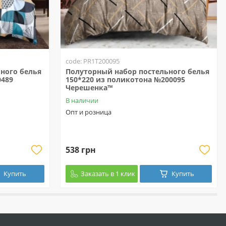
code: PR1T200095
ного белья
Полуторный набор постельного белья
0489
150*220 из поликотона №200095
Черешенка™
В наличии
Опт и розница
538 грн
Купить
Заказать в 1 клик
Купить