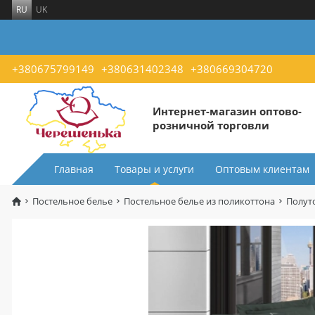
RU
UK
+380675799149
+380631402348
+380669304720
Интернет-магазин оптово-
розничной торговли
Главная
Товары и услуги
Оптовым клиентам
Постельное белье
Постельное белье из поликоттона
Полут