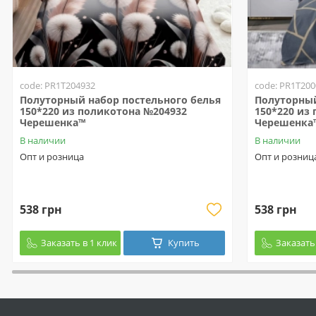
code: PR1T204932
code: PR1T200
Полуторный набор постельного белья
Полуторный
150*220 из поликотона №204932
150*220 из
Черешенка™
Черешенка
В наличии
В наличии
Опт и розница
Опт и розниц
538 грн
538 грн
Заказать в 1 клик
Купить
Заказать 