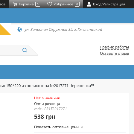
вов
Корзина
Избранное
Вход/Регистрация
0
0
ул. Западная Окружная 35, г. Хмельницкий
График работы
Оставьте отзыв
лья 150*220 из поликотона №2017271 Черешенка™
Нет в наличии
Опт и розница
code : PR1T2017271
538 грн
Показать оптовые цены