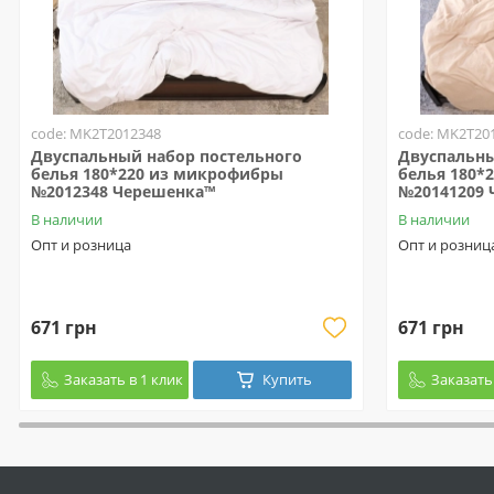
code: MK2T2012348
code: MK2T20
Двуспальный набор постельного
Двуспальны
белья 180*220 из микрофибры
белья 180*
№2012348 Черешенка™
№20141209 
В наличии
В наличии
Опт и розница
Опт и розниц
671 грн
671 грн
Заказать в 1 клик
Купить
Заказать 