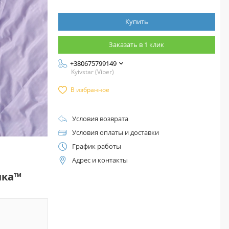
Купить
Заказать в 1 клик
+380675799149
Kyivstar (Viber)
В избранное
Условия возврата
Условия оплаты и доставки
График работы
Адрес и контакты
нка™