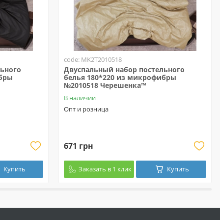
code: MK2T2010518
льного
Двуспальный набор постельного
ибры
белья 180*220 из микрофибры
№2010518 Черешенка™
В наличии
Опт и розница
671 грн
Купить
Заказать в 1 клик
Купить