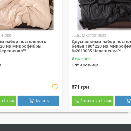
141209
code: MK2T2013035
й набор постельного
Двуспальный набор посте
220 из микрофибры
белья 180*220 из микроф
Черешенка™
№2013035 Черешенка™
В наличии
а
Опт и розница
671 грн
в 1 клик
Купить
Заказать в 1 клик