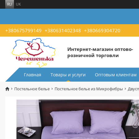
RU
UK
+380675799149
+380631402348
+380669304720
Интернет-магазин оптово-
розничной торговли
Главная
Товары и услуги
Оптовым клиентам
Постельное белье
Постельное белье из Микрофибры
Двус