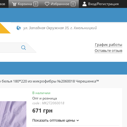
вов
Корзина
Избранное
Вход/Регистрация
0
0
ул. Западная Окружная 35, г. Хмельницкий
График работы
Оставьте отзыв
о белья 180*220 из микрофибры №2060018 Черешенка™
В наличии
Опт и розница
code : MK2T2060018
671 грн
Показать оптовые цены