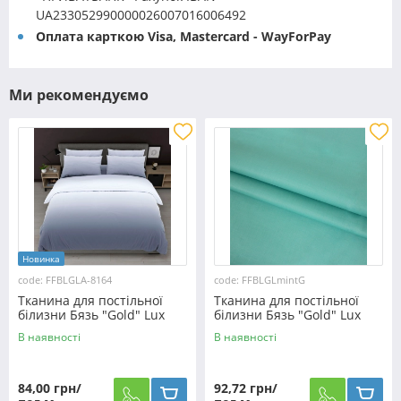
UA233052990000026007016006492
Оплата карткою Visa, Mastercard - WayForPay
Ми рекомендуємо
Новинка
code: FFBLGLA-8164
code: FFBLGLmintG
Тканина для постільної
Тканина для постільної
білизни Бязь "Gold" Lux
білизни Бязь "Gold" Lux
однотонна GLA-8164 (50м)
однотонна GLmintG (50м)
В наявності
В наявності
84,00 грн/
92,72 грн/