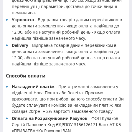
довжиною відправлення до 120 см. Якщо замовлення
перевищує ці параметри, доставка до точки видачі
неможлива.
Укрпошта
- Відправка товарів даним перевізником в
день оплати замовлення - якщо оплата надійшла до
12:00, або на наступний робочий день - якщо оплата
надійшла пізніше зазначеного часу.
Delivery
- Відправка товарів даним перевізником в
день оплати замовлення - якщо оплата надійшла до
12:00, або на наступний робочий день - якщо оплата
надійшла пізніше зазначеного часу.
Способи оплати
Накладений платіж
- При отриманні замовлення у
відділенні Нова Пошта або Rozetka. Просимо
враховувати, що при виборі даного способу оплати Ви
будете сплачувати комісію за накладений платіж, яка
складає 20грн. + 2% вартості замовленого товару
Оплата на Розрахунковий Рахунок
- ФОП Кулаков
Сергій Павлович Код ЄДРПОУ 3156126171 Банк АТ КБ
«ПРИВАТБАНК» Рахунок IBAN