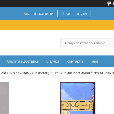
3
Класні тканини
Переглянути
Оплата і доставка
Відгуки
Контакти
Блог
Gold Lux з принтами (Пакистан)
Тканина для постільної білизни Бязь "