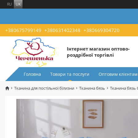
RU
UK
+380675799149
+380631402348
+380669304720
Інтернет магазин оптово-
роздрібної торгівлі
Головна
Товари та послуги
Оптовим клієнтам
Тканина для постільної білизни
Тканина бязь
Тканина бязь 