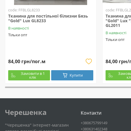
code: FFBLGL8233
code: FFBLGL
Тканина для постільної білизни Бязь
Тканина для
"Gold" Lux GL8233
"Gold" Lux 
GL2011
В наявності
В наявності
Тільки опт
Тільки опт
84,00 грн/пог.м
84,00 грн/
Замовити в 1
Замови
Купити
клік
кл
Черешенка
Контакти
+380675799149
"Черешенка" інтернет-магазин
+380631402348