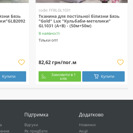
code: FFBLGL1031
изни Бязь
Тканина для постільної білизни Бязь
чки"GLB2092
"Gold" Lux "Кульбаби-метелики"
GL1031 (A+B) - (50м+50м)
В наявності
Тільки опт
82,62 грн/пог.м
Замовити в 1
Купити
Купити
клік
Підтримка
Додатково
а
Відгуки
Новинки
нення
Як придбати
Акції