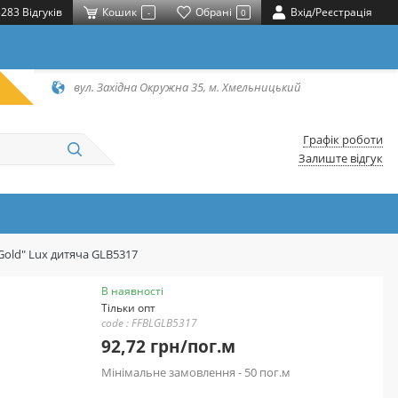
283 Відгуків
Кошик
Обрані
Вхід/Реєстрація
-
0
вул. Західна Окружна 35, м. Хмельницький
Графік роботи
Залиште відгук
Gold" Lux дитяча GLB5317
В наявності
Тільки опт
code : FFBLGLB5317
92,72 грн/пог.м
Мінімальне замовлення - 50 пог.м