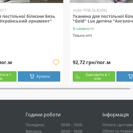
2011
code: FFBLGLB2092
 постільної білизни Бязь
Тканина для постільної біл
"Український орнамент"
"Gold" Lux дитяча "Ангело
В наявності
Тільки опт
пог.м
92,72 грн/пог.м
ти в 1
Замовити в 1
Купити
ік
клік
Години роботи
Інформація
Понеділок
09:00 - 18:00
Оплата і доставк
Обмін та повер
Вівторок
09:00 - 18:00