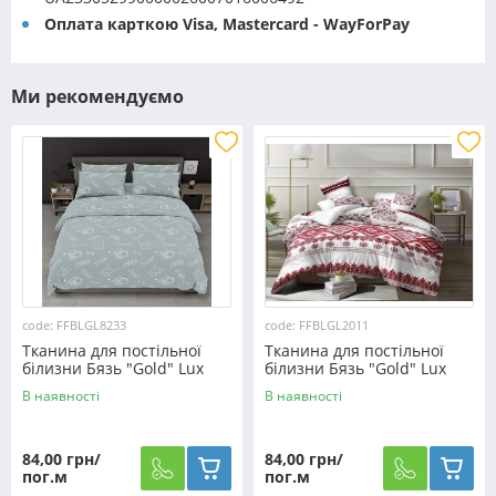
Оплата карткою Visa, Mastercard - WayForPay
Ми рекомендуємо
code: FFBLGL8233
code: FFBLGL2011
Тканина для постільної
Тканина для постільної
білизни Бязь "Gold" Lux
білизни Бязь "Gold" Lux
GL8233
"Український орнамент"
В наявності
В наявності
GL2011
84,00 грн/
84,00 грн/
пог.м
пог.м