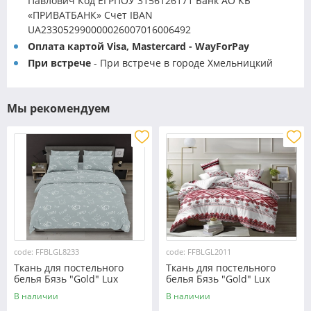
Павлович Код ЕГРПОУ 3156126171 Банк АО КБ
«ПРИВАТБАНК» Счет IBAN
UA233052990000026007016006492
Оплата картой Visa, Mastercard - WayForPay
При встрече
- При встрече в городе Хмельницкий
Мы рекомендуем
code: FFBLGL8233
code: FFBLGL2011
Ткань для постельного
Ткань для постельного
белья Бязь "Gold" Lux
белья Бязь "Gold" Lux
GL8233
"Украинский орнамент"
В наличии
В наличии
GL2011