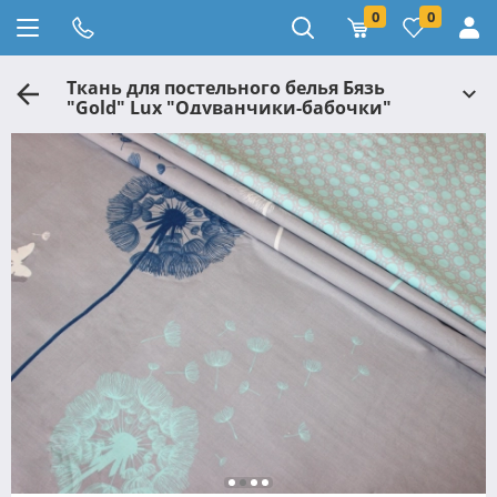
0
0
Ткань для постельного белья Бязь
"Gold" Lux "Одуванчики-бабочки"
GL1031 (A+B) - (50м+50м)