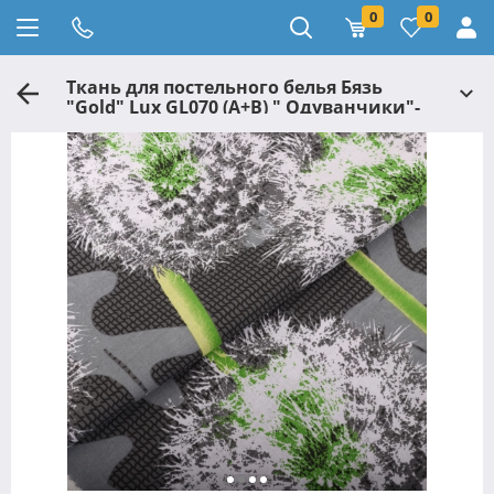
0
0
Ткань для постельного белья Бязь
"Gold" Lux GL070 (A+B) " Одуванчики"-
(50м+50м)