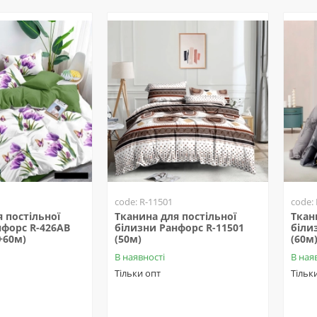
code: R-11501
code:
 постільної
Тканина для постільної
Ткан
нфорс R-426AB
білизни Ранфорс R-11501
біли
м+60м)
(50м)
(60м
В наявності
В ная
Тільки опт
Тільк