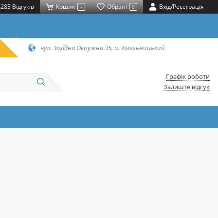
283 Відгуків
Кошик
Обрані
Вхід/Реєстрація
-
0
вул. Західна Окружна 35, м. Хмельницький
Графік роботи
Залиште відгук