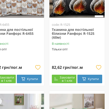
 R-6455
code: R-1525
ина для постільної
Тканина для постільної
зни Ранфорс R-6455
білизни Ранфорс R-1525
)
(60м)
вності
В наявності
и опт
Тільки опт
2 грн/пог.м
82,62 грн/пог.м
Замовити
Замовити
Купити
Купити
в 1 клік
в 1 клік