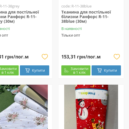
 R-11-38grey
code: R-11-38blue
ина для постільної
Тканина для постільної
зни Ранфорс R-11-
білизни Ранфорс R-11-
y (30м)
38blue (30м)
вності
В наявності
и опт
Тільки опт
31 грн/пог.м
153,31 грн/пог.м
Замовити
Замовити
Купити
Купити
в 1 клік
в 1 клік