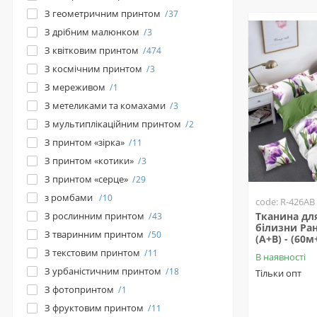
З геометричним принтом
37
З дрібним малюнком
3
З квітковим принтом
474
З космічним принтом
3
З мереживом
1
З метеликами та комахами
3
З мультиплікаційним принтом
2
З принтом «зірка»
11
З принтом «котики»
3
З принтом «серце»
29
з ромбами
10
code: R-426AB
З рослинним принтом
Тканина для
43
білизни Ра
З тваринним принтом
50
(A+B) - (60
З текстовим принтом
11
В наявності
З урбаністичним принтом
18
Тільки опт
З фотопринтом
1
З фруктовим принтом
11