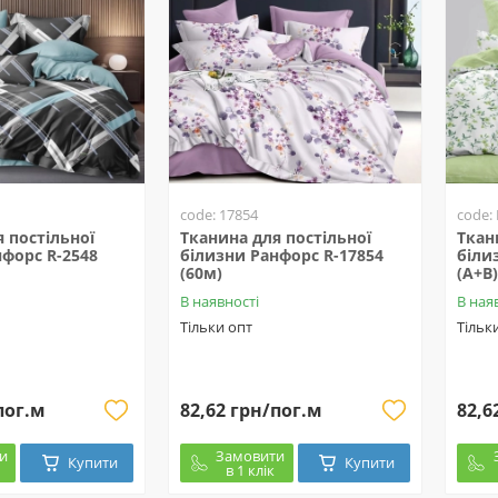
code: 17854
code:
 постільної
Тканина для постільної
Ткан
форс R-2548
білизни Ранфорс R-17854
біли
(60м)
(A+B)
В наявності
В ная
Тільки опт
Тільк
пог.м
82,62 грн/пог.м
82,6
и
Замовити
Купити
Купити
в 1 клік