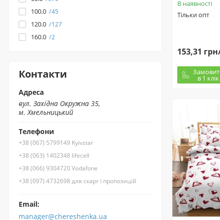
В наявності
100.0
45
Тільки опт
120.0
127
160.0
2
153,31 грн
Замовит
Контакти
в 1 клік
Адреса
вул. Західна Окружна 35,
м. Хмельницький
Телефони
+38 (067) 5799149 Kyivstar
+38 (063) 1402348 lifecell
+38 (066) 9304720 Vodafone
+38 (097) 4732698 для скарг і пропозицій
Email:
manager@chereshenka.ua