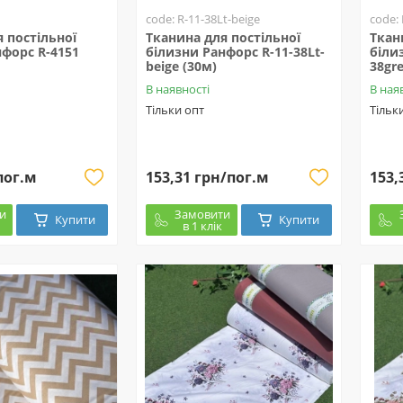
code: R-11-38Lt-beige
code:
 постільної
Тканина для постільної
Ткан
форс R-4151
білизни Ранфорс R-11-38Lt-
біли
beige (30м)
38gre
В наявності
В ная
Тільки опт
Тільк
пог.м
153,31 грн/пог.м
153,
и
Замовити
Купити
Купити
в 1 клік