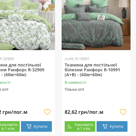
 R-32909
code: R-10991
ина для постільної
Тканина для постільної
зни Ранфорс R-32909
білизни Ранфорс R-10991
 - (60м+60м)
(A+B) - (60м+60м)
вності
В наявності
и опт
Тільки опт
2 грн/пог.м
82,62 грн/пог.м
Замовити
Замовити
Купити
Купити
в 1 клік
в 1 клік