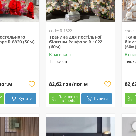
code: R-1622
code:
постельного
Тканина для постільної
Ткан
рс R-8830 (50м)
білизни Ранфорс R-1622
біли
(60м)
(60м
В наявності
В ная
Тільки опт
Тільк
пог.м
82,62 грн/пог.м
82,6
и
Замовити
Купити
Купити
в 1 клік