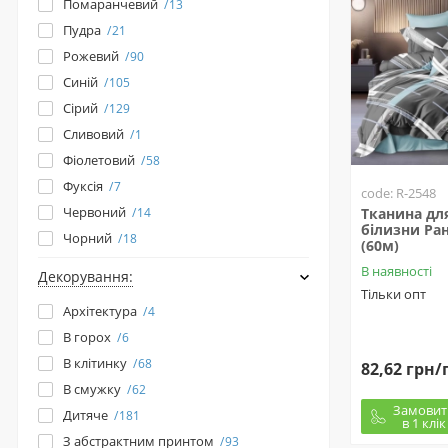
Помаранчевий
13
Пудра
21
Рожевий
90
Синій
105
Сірий
129
Сливовий
1
Фіолетовий
58
Фуксія
7
code: R-2548
Червоний
14
Тканина для
білизни Ран
Чорний
18
(60м)
В наявності
Декорування:
Тільки опт
Архітектура
4
В горох
6
В клітинку
68
82,62 грн/
В смужку
62
Замовит
Дитяче
181
в 1 клік
З абстрактним принтом
93