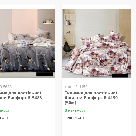
 R-5683
code: R-4150
ина для постільної
Тканина для постільної
зни Ранфорс R-5683
білизни Ранфорс R-4150
)
(50м)
вності
В наявності
и опт
Тільки опт