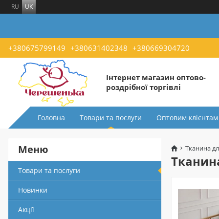
RU
UK
+380675799149
+380631402348
+380669304720
Інтернет магазин оптово-
роздрібної торгівлі
Головна
Товари та послуги
Оптовим клієнтам
Меню
Тканина дл
Тканин
Товари та послуги
Новинки
Акції