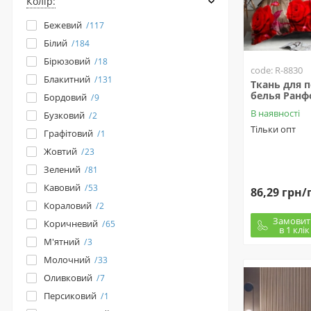
Колір:
Бежевий
117
Білий
184
Бірюзовий
18
code: R-8830
Блакитний
131
Ткань для 
белья Ранфо
Бордовий
9
В наявності
Бузковий
2
Тільки опт
Графітовий
1
Жовтий
23
Зелений
81
Кавовий
53
86,29 грн/
Кораловий
2
Замовит
Коричневий
65
в 1 клік
М'ятний
3
Молочний
33
Оливковий
7
Персиковий
1