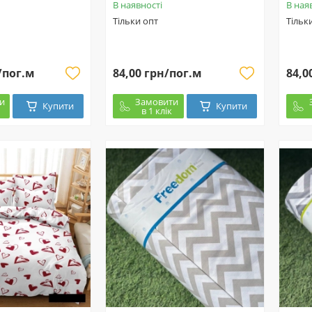
В наявності
В ная
Тільки опт
Тільк
/пог.м
84,00 грн/пог.м
84,0
и
Замовити
Купити
Купити
в 1 клік