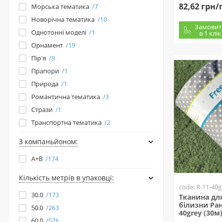
82,62 грн/
Морська тематика
7
Новорічна тематика
10
Замовит
Однотонні моделі
1
в 1 клік
Орнамент
19
Пір'я
9
Прапори
1
Природа
1
Романтична тематика
3
Стрази
1
Транспортна тематика
2
З компаньйоном:
A+B
174
Кількість метрів в упаковці:
code: R-11-40g
30.0
173
Тканина для
білизни Ран
50.0
263
40grey (30м
60.0
576