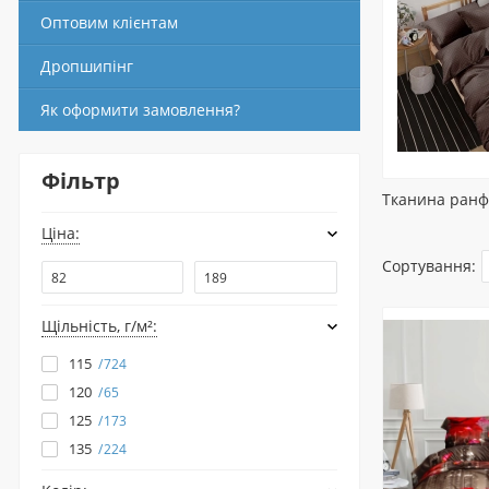
Оптовим клієнтам
Дропшипінг
Як оформити замовлення?
Фільтр
Тканина ранф
Ціна:
Сортування:
Щільність, г/м²:
115
724
120
65
125
173
135
224