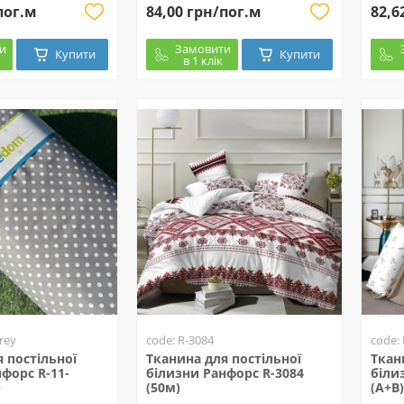
пог.м
84,00 грн/пог.м
82,6
и
Замовити
Купити
Купити
в 1 клік
rey
code: R-3084
code:
 постільної
Тканина для постільної
Ткан
форс R-11-
білизни Ранфорс R-3084
біли
)
(50м)
(A+B)