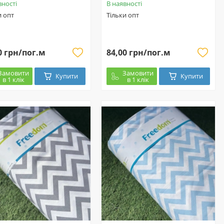
вності
В наявності
и опт
Тільки опт
0 грн/пог.м
84,00 грн/пог.м
Замовити
Замовити
Купити
Купити
в 1 клік
в 1 клік