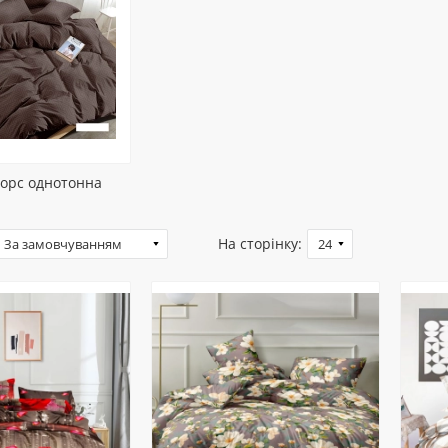
орс однотонна
На сторінку: