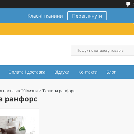
3
Класні тканини
Переглянути
Оплата і доставка
Відгуки
Контакти
Блог
я постільної білизни
Тканина ранфорс
а ранфорс