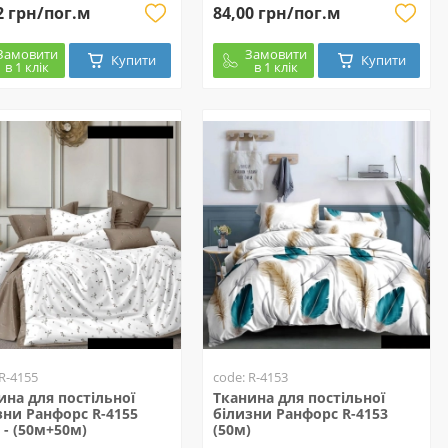
2 грн/пог.м
84,00 грн/пог.м
Замовити
Замовити
Купити
Купити
в 1 клік
в 1 клік
 R-4155
code: R-4153
ина для постільної
Тканина для постільної
зни Ранфорс R-4155
білизни Ранфорс R-4153
 - (50м+50м)
(50м)