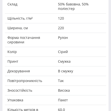
Склад
50% бавовна, 50%
поліестер
Щільність, г/м²
120
Ширина, см
220
Форма постачання
Рулон
сировини
Колір
Сірий
Принт
Смужка
Декорування
В смужку
Повітропроникність
Так
Зносостійкість
Висока
Упаковка
Пакет
Кількість метрів в
60.0