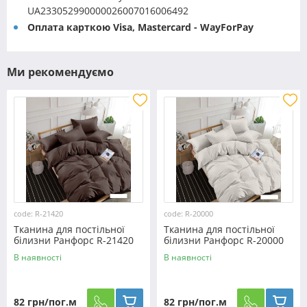
UA233052990000026007016006492
Оплата карткою Visa, Mastercard - WayForPay
Ми рекомендуємо
code: R-21420
code: R-20000
Тканина для постільної
Тканина для постільної
білизни Ранфорс R-21420
білизни Ранфорс R-20000
(60м)
(60м)
В наявності
В наявності
82 грн/пог.м
82 грн/пог.м