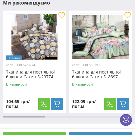
Ми рекомендуємо
Новинка
code: FFBLS-29774
code: FFBLS18397
Тканина для постільної
Тканина для постільної
білизни Сатин S-29774
білизни Сатин S18397
(60м)
(50м)
В наявності
В наявності
104,65 грн/
122,09 грн/
пог.м
пог.м
Як оформити замовлення?