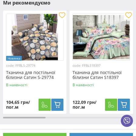
Ми рекомендуємо
Новинка
code: FFBLS-29774
code: FFBLS18397
Тканина для постільної
Тканина для постільної
білизни Сатин S-29774
білизни Сатин S18397
(60м)
(50м)
В наявності
В наявності
104,65 грн/
122,09 грн/
пог.м
пог.м
Як оформити замовлення?