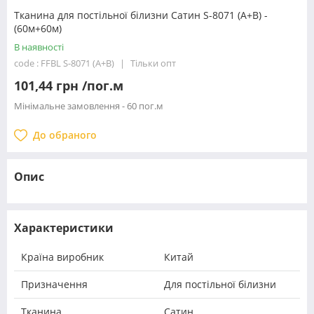
Тканина для постільної білизни Сатин S-8071 (A+В) -
(60м+60м)
В наявності
code : FFBL S-8071 (A+В)
Тільки опт
101,44 грн /пог.м
Мінімальне замовлення - 60 пог.м
До обраного
Опис
Характеристики
Країна виробник
Китай
Призначення
Для постільної білизни
Тканина
Сатин