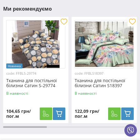
Ми рекомендуємо
Новинка
code: FFBLS-29774
code: FFBLS18397
Тканина для постільної
Тканина для постільної
білизни Сатин S-29774
білизни Сатин S18397
(60м)
(50м)
В наявності
В наявності
104,65 грн/
122,09 грн/
пог.м
пог.м