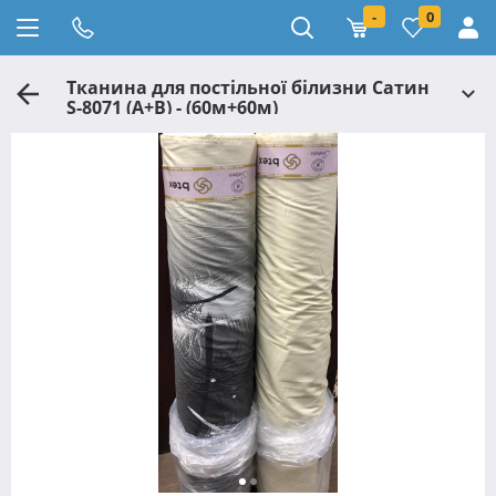
-
0
Тканина для постільної білизни Сатин
S-8071 (A+В) - (60м+60м)