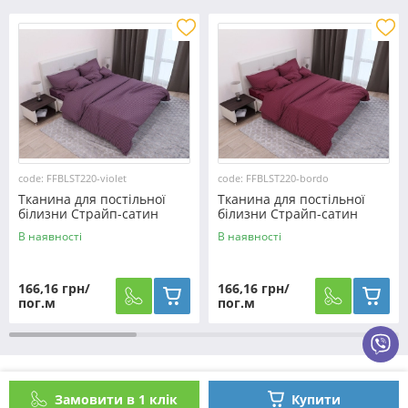
code: FFBLST220-violet
code: FFBLST220-bordo
Тканина для постільної
Тканина для постільної
білизни Страйп-сатин
білизни Страйп-сатин
ST220-violet (60м)
ST220-bordo (60м)
В наявності
В наявності
166,16 грн/
166,16 грн/
пог.м
пог.м
Як оформити замовлення?
Замовити в 1 клік
Купити