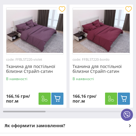
code: FFBLST220-violet
code: FFBLST220-bordo
Тканина для постільної
Тканина для постільної
білизни Страйп-сатин
білизни Страйп-сатин
ST220-violet (60м)
ST220-bordo (60м)
В наявності
В наявності
166,16 грн/
166,16 грн/
пог.м
пог.м
Як оформити замовлення?