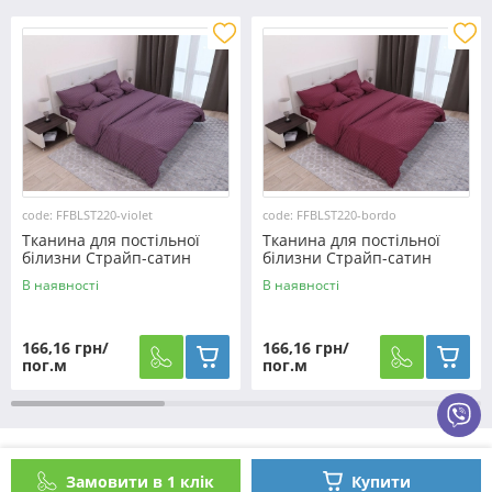
code: FFBLST220-violet
code: FFBLST220-bordo
Тканина для постільної
Тканина для постільної
білизни Страйп-сатин
білизни Страйп-сатин
ST220-violet (60м)
ST220-bordo (60м)
В наявності
В наявності
166,16 грн/
166,16 грн/
пог.м
пог.м
Як оформити замовлення?
Замовити в 1 клік
Купити