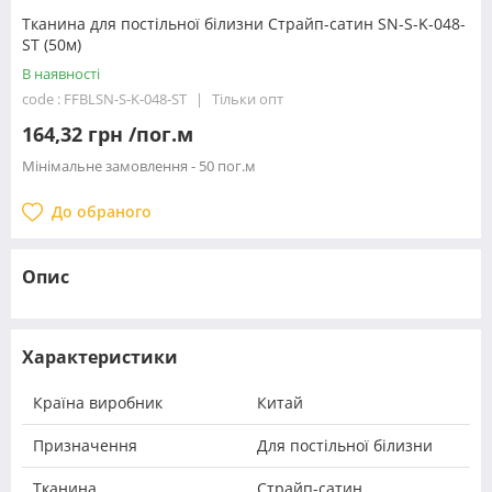
Тканина для постільної білизни Страйп-сатин SN-S-K-048-
ST (50м)
В наявності
code : FFBLSN-S-K-048-ST
Тільки опт
164,32 грн /пог.м
Мінімальне замовлення - 50 пог.м
До обраного
Опис
Характеристики
Країна виробник
Китай
Призначення
Для постільної білизни
Тканина
Страйп-сатин