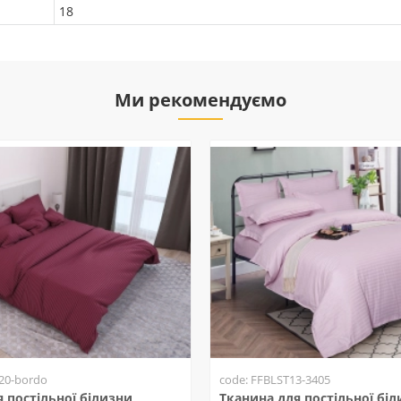
18
Ми рекомендуємо
20-bordo
code: FFBLST13-3405
 постільної білизни
Тканина для постільної бі