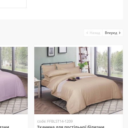
Назад
Вперед
code: FFBLST14-1209
лизни
Тканина для постільної білизни