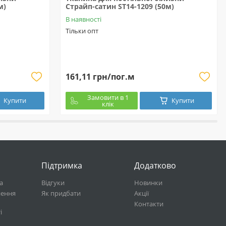
м)
Страйп-сатин ST14-1209 (50м)
В наявності
Тільки опт
161,11 грн/пог.м
Замовити в 1
Купити
Купити
клік
Підтримка
Додатково
а
Відгуки
Новинки
нення
Як придбати
Акції
Контакти
і