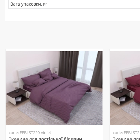
Вага упаковки, кг
code: FFBLST220-violet
code: FFBLST2
Тканина для постільної білизни
Тканина для