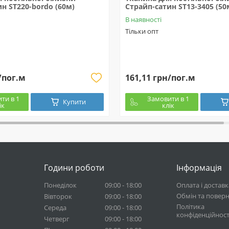
н ST220-bordo (60м)
Страйп-сатин ST13-3405 (50
В наявності
Тільки опт
/пог.м
161,11 грн/пог.м
ти в 1
Замовити в 1
Купити
ік
клік
Години роботи
Інформація
Понеділок
09:00 - 18:00
Оплата і доставк
Обмін та повер
Вівторок
09:00 - 18:00
Політика
Середа
09:00 - 18:00
конфіденційност
Четверг
09:00 - 18:00