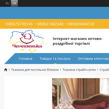
RU
UK
+380675799149
+380631402348
+380669304720
Інтернет магазин оптово-
роздрібної торгівлі
Головна
Товари та послуги
Оптовим клієнтам
Тканина для постільної білизни
Тканина страйп-сатин
Страй