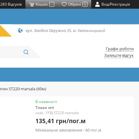
283 Відгуків
Кошик
Обрані
Вхід/Реєстрація
-
0
вул. Західна Окружна 35, м. Хмельницький
Графік роботи
Залиште відгук
атин ST220-marsala (60м)
В наявності
Тільки опт
code : FFBLST220-marsala
135,41 грн/пог.м
Мінімальне замовлення - 60 пог.м