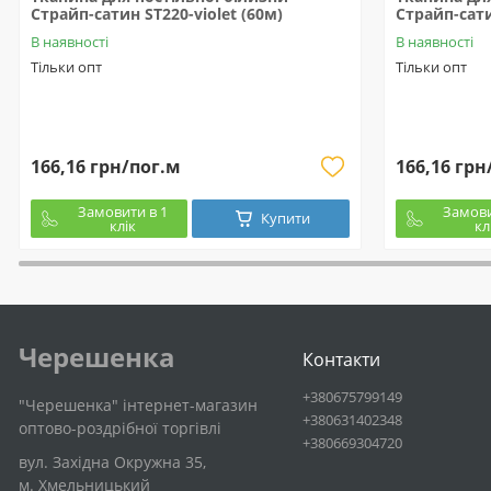
Страйп-сатин ST220-violet (60м)
Страйп-сати
В наявності
В наявності
Тільки опт
Тільки опт
166,16 грн/пог.м
166,16 грн
Замовити в 1
Замови
Купити
клік
кл
Черешенка
Контакти
+380675799149
"Черешенка" інтернет-магазин
+380631402348
оптово-роздрібної торгівлі
+380669304720
вул. Західна Окружна 35,
м. Хмельницький