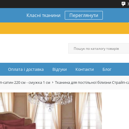
3
Класні тканини
Переглянути
Оплата і доставка
Відгуки
Контакти
Блог
п-сатин 220 см - смужка 1 см
Тканина для постільної білизни Страйп-с