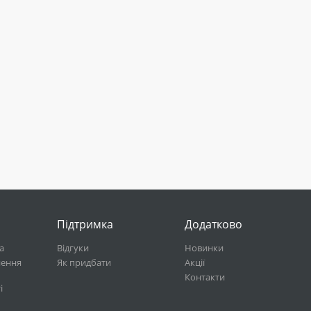
Підтримка
Додатково
а
Відгуки
Новинки
нення
Як придбати
Акції
Контакти
і