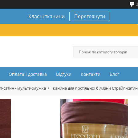
3
Класні тканини
Переглянути
Оплата і доставка
Відгуки
Контакти
Блог
п-сатин - мультисмужка
Тканина для постільної білизни Страйп-сатин 