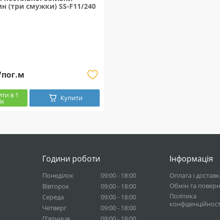
н (три смужки) SS-F11/240
/пог.м
ти в 1
Купити
ік
Години роботи
Інформація
Понеділок
09:00 - 18:00
Оплата і доставк
Обмін та повер
Вівторок
09:00 - 18:00
Політика
Середа
09:00 - 18:00
конфіденційност
Четверг
09:00 - 18:00
П'ятниця
09:00 - 18:00