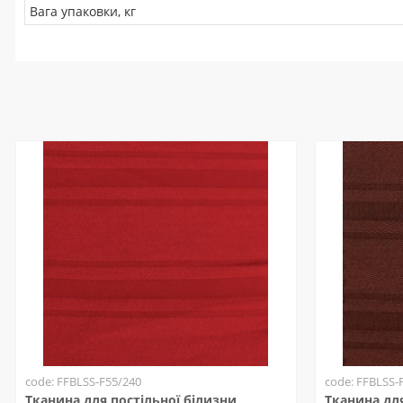
Вага упаковки, кг
code: FFBLSS-F55/240
code: FFBLSS-
Тканина для постільної білизни
Тканина для