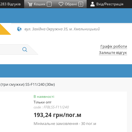
283 Відгуків
Кошик
Обрані
Вхід/Реєстрація
-
0
вул. Західна Окружна 35, м. Хмельницький
Графік роботи
Залиште відгук
(три смужки) SS-F11/240 (30м)
В наявності
Тільки опт
code : FFBLSS-F11/240
193,24 грн/пог.м
Мінімальне замовлення - 30 пог.м