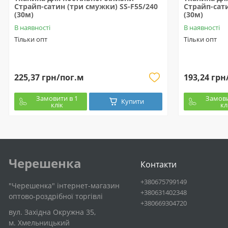
Страйп-сатин (три смужки) SS-F55/240
Страйп-сати
(30м)
(30м)
В наявності
В наявності
Тільки опт
Тільки опт
225,37 грн/пог.м
193,24 грн
Замовити в 1
Замови
Купити
клік
кл
Черешенка
Контакти
+380675799149
"Черешенка" інтернет-магазин
+380631402348
оптово-роздрібної торгівлі
+380669304720
вул. Західна Окружна 35,
м. Хмельницький