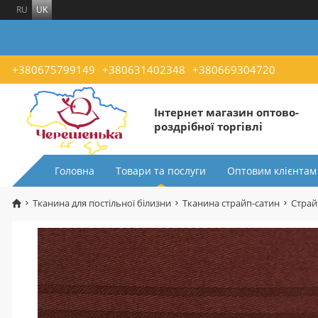
RU
UK
+380675799149
+380631402348
+380669304720
Інтернет магазин оптово-
роздрібної торгівлі
Головна
Товари та послуги
Оптовим клієнтам
Тканина для постільної білизни
Тканина страйп-сатин
Страй