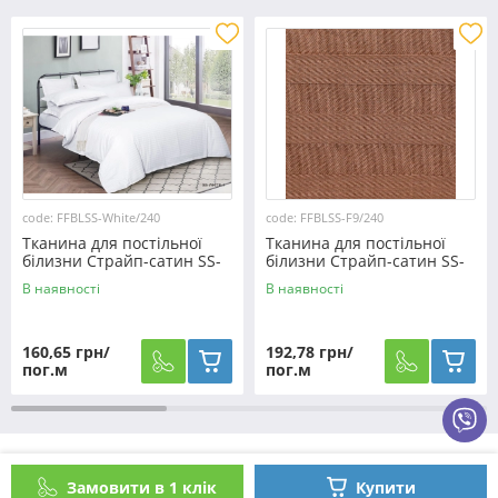
code: FFBLSS-White/240
code: FFBLSS-F9/240
Тканина для постільної
Тканина для постільної
білизни Страйп-сатин SS-
білизни Страйп-сатин SS-
White/240 (50м)
F9/240 (30м)
В наявності
В наявності
160,65 грн/
192,78 грн/
пог.м
пог.м
Як оформити замовлення?
Замовити в 1 клік
Купити