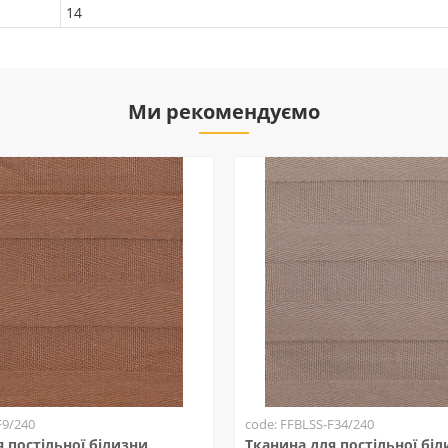
14
Ми рекомендуємо
F9/240
code: FFBLSS-F34/240
 постільної білизни
Тканина для постільної бі