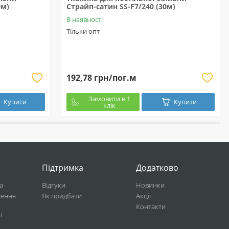
0м)
Страйп-сатин SS-F7/240 (30м)
В наявності
Тільки опт
192,78 грн/пог.м
Замовити в 1
Купити
Купити
клік
Підтримка
Додатково
а
Відгуки
Новинки
нення
Як придбати
Акції
Контакти
і