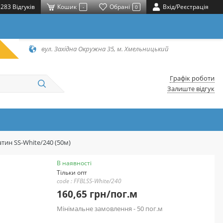
283 Відгуків
Кошик
Обрані
Вхід/Реєстрація
-
0
вул. Західна Окружна 35, м. Хмельницький
Графік роботи
Залиште відгук
атин SS-White/240 (50м)
В наявності
Тільки опт
code : FFBLSS-White/240
160,65 грн/пог.м
Мінімальне замовлення - 50 пог.м