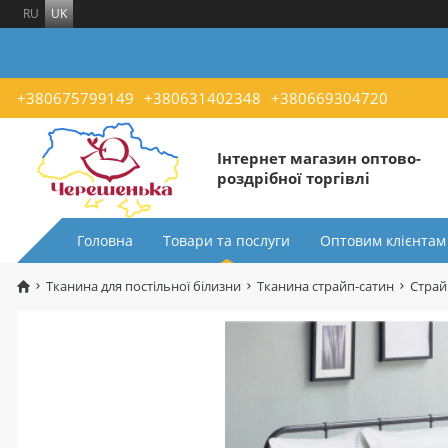
RU
UK
+380675799149
+380631402348
+380669304720
Інтернет магазин оптово-
роздрібної торгівлі
Головна
Товари та послуги
Оптовим клієнтам
Тканина для постільної білизни
Тканина страйп-сатин
Страй