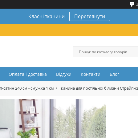
3
Класні тканини
Переглянути
Оплата і доставка
Відгуки
Контакти
Блог
п-сатин 240 см - смужка 1 см
Тканина для постільної білизни Страйп-с