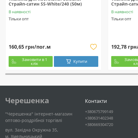
Страйп-сатин SS-White/240 (50м)
Страйп-сати
В наявності
В наявності
Тільки опт
Тільки опт
160,65 грн/пог.м
192,78 грн
Замовити в 1
Замови
Купити
клік
кл
Черешенка
Контакти
+380675799149
"Черешенка" інтернет-магазин
+380631402348
оптово-роздрібної торгівлі
+380669304720
вул. Західна Окружна 35,
м. Хмельницький