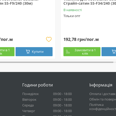
н SS-F9/240 (30м)
Страйп-сатин SS-F34/240 (3
В наявності
Тільки опт
/пог.м
192,78 грн/пог.м
ти в 1
Замовити в 1
Купити
ік
клік
Години роботи
Інформація
Понеділок
09:00 - 18:00
Оплата і доставк
Обмін та повер
Вівторок
09:00 - 18:00
Політика
Середа
09:00 - 18:00
конфіденційност
Четверг
09:00 - 18:00