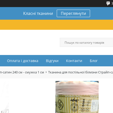
3
Класні тканини
Переглянути
Оплата і доставка
Відгуки
Контакти
Блог
п-сатин 240 см - смужка 1 см
Тканина для постільної білизни Страйп-с