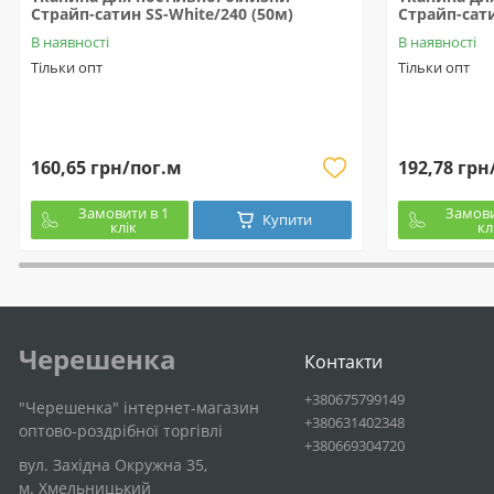
Страйп-сатин SS-White/240 (50м)
Страйп-сати
В наявності
В наявності
Тільки опт
Тільки опт
160,65 грн/пог.м
192,78 грн
Замовити в 1
Замови
Купити
клік
кл
Черешенка
Контакти
+380675799149
"Черешенка" інтернет-магазин
+380631402348
оптово-роздрібної торгівлі
+380669304720
вул. Західна Окружна 35,
м. Хмельницький