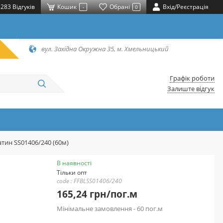
283 Відгуків
Кошик
Обрані
Вхід/Реєстрація
-
0
вул. Західна Окружна 35, м. Хмельницький
Графік роботи
Залиште відгук
атин SS01406/240 (60м)
В наявності
Тільки опт
code : FFBLSS01406/240
165,24 грн/пог.м
Мінімальне замовлення - 60 пог.м