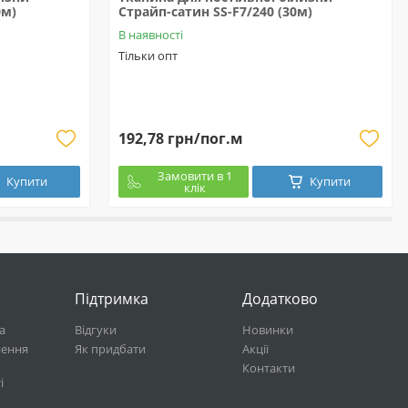
0м)
Страйп-сатин SS-F7/240 (30м)
В наявності
Тільки опт
192,78 грн/пог.м
Замовити в 1
Купити
Купити
клік
Підтримка
Додатково
а
Відгуки
Новинки
нення
Як придбати
Акції
Контакти
і