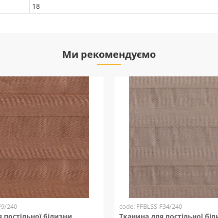
18
Ми рекомендуємо
F9/240
code: FFBLSS-F34/240
 постільної білизни
Тканина для постільної бі