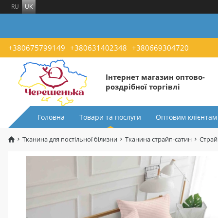
RU
UK
+380675799149
+380631402348
+380669304720
Інтернет магазин оптово-
роздрібної торгівлі
Головна
Товари та послуги
Оптовим клієнтам
Тканина для постільної білизни
Тканина страйп-сатин
Страй