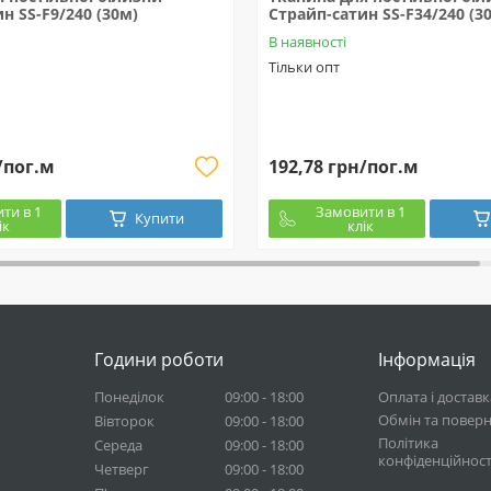
н SS-F9/240 (30м)
Страйп-сатин SS-F34/240 (3
В наявності
Тільки опт
/пог.м
192,78 грн/пог.м
ти в 1
Замовити в 1
Купити
ік
клік
Години роботи
Інформація
Понеділок
09:00 - 18:00
Оплата і доставк
Обмін та повер
Вівторок
09:00 - 18:00
Політика
Середа
09:00 - 18:00
конфіденційност
Четверг
09:00 - 18:00