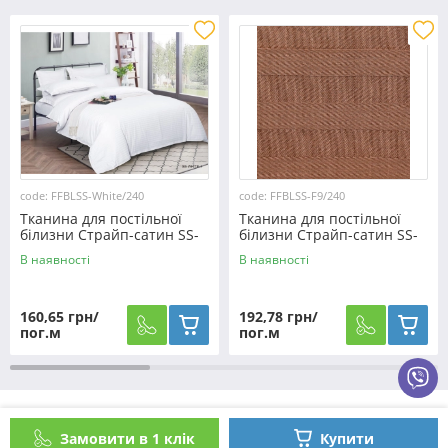
code: FFBLSS-White/240
code: FFBLSS-F9/240
Тканина для постільної
Тканина для постільної
білизни Страйп-сатин SS-
білизни Страйп-сатин SS-
White/240 (50м)
F9/240 (30м)
В наявності
В наявності
160,65 грн/
192,78 грн/
пог.м
пог.м
Як оформити замовлення?
Замовити в 1 клік
Купити