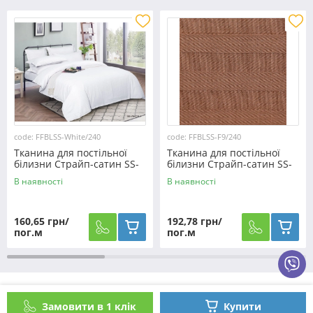
code: FFBLSS-White/240
code: FFBLSS-F9/240
Тканина для постільної
Тканина для постільної
білизни Страйп-сатин SS-
білизни Страйп-сатин SS-
White/240 (50м)
F9/240 (30м)
В наявності
В наявності
160,65 грн/
192,78 грн/
пог.м
пог.м
Як оформити замовлення?
Замовити в 1 клік
Купити