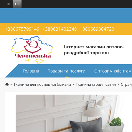
RU
UK
+380675799149
+380631402348
+380669304720
Інтернет магазин оптово-
роздрібної торгівлі
Головна
Товари та послуги
Оптовим клієнтам
Тканина для постільної білизни
Тканина страйп-сатин
Страй