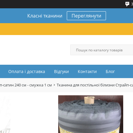
3
Класні тканини
Переглянути
Оплата і доставка
Відгуки
Контакти
Блог
п-сатин 240 см - смужка 1 см
Тканина для постільної білизни Страйп-с