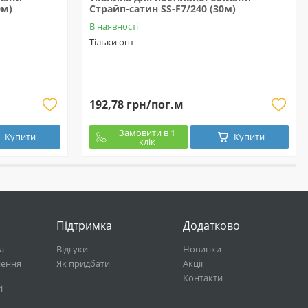
0м)
Страйп-сатин SS-F7/240 (30м)
В наявності
Тільки опт
192,78 грн/пог.м
Замовити в 1
Купити
Купити
клік
Підтримка
Додатково
а
Відгуки
Новинки
нення
Як придбати
Акції
Контакти
і