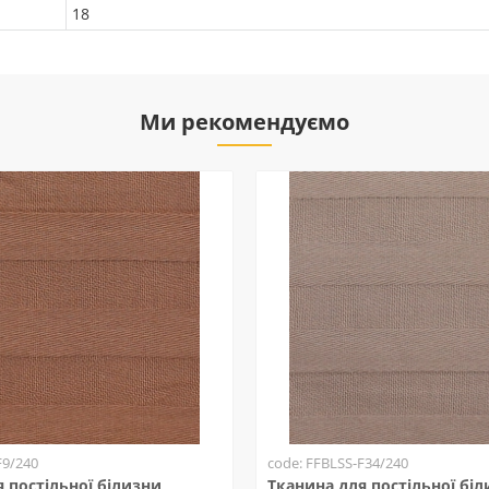
18
Ми рекомендуємо
F9/240
code: FFBLSS-F34/240
 постільної білизни
Тканина для постільної бі