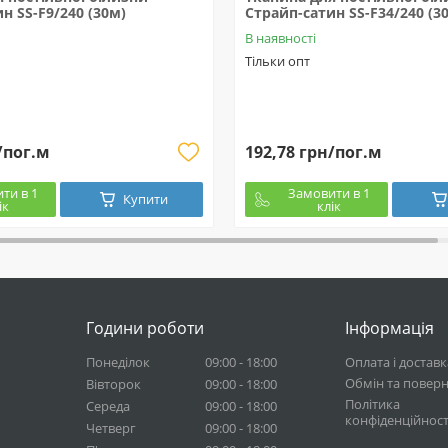
н SS-F9/240 (30м)
Страйп-сатин SS-F34/240 (3
В наявності
Тільки опт
/пог.м
192,78 грн/пог.м
ти в 1
Замовити в 1
Купити
ік
клік
Години роботи
Інформація
Понеділок
09:00 - 18:00
Оплата і доставк
Обмін та повер
Вівторок
09:00 - 18:00
Політика
Середа
09:00 - 18:00
конфіденційност
Четверг
09:00 - 18:00