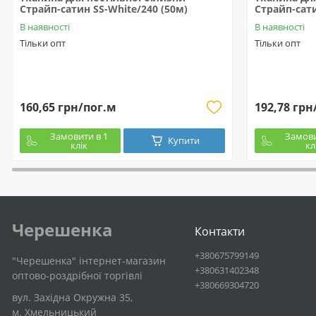
Страйп-сатин SS-White/240 (50м)
Страйп-сати
В наявності
В наявності
Тільки опт
Тільки опт
160,65 грн/пог.м
192,78 грн
Замовити в 1
Замови
Купити
клік
кл
Черешенка
Контакти
+380675799149
"Черешенка" інтернет-магазин
+380631402348
оптово-роздрібної торгівлі
+380669304720
вул. Західна Окружна 35,
м. Хмельницький