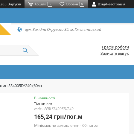
283 Відгуків
Кошик
Обрані
Вхід/Реєстрація
-
0
вул. Західна Окружна 35, м. Хмельницький
Графік роботи
Залиште відгук
атин SS4005D/240 (60м)
В наявності
Тільки опт
code : FFBLSS4005D/240
165,24 грн/пог.м
Мінімальне замовлення - 60 пог.м