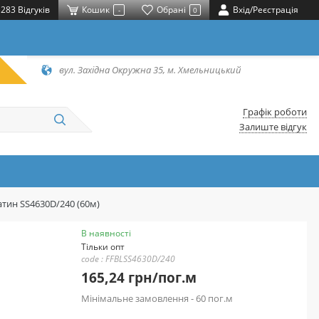
283 Відгуків
Кошик
Обрані
Вхід/Реєстрація
-
0
вул. Західна Окружна 35, м. Хмельницький
Графік роботи
Залиште відгук
атин SS4630D/240 (60м)
В наявності
Тільки опт
code : FFBLSS4630D/240
165,24 грн/пог.м
Мінімальне замовлення - 60 пог.м