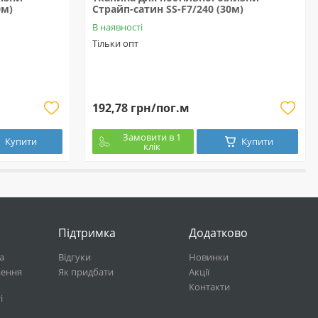
0м)
Страйп-сатин SS-F7/240 (30м)
В наявності
Тільки опт
192,78 грн/пог.м
Замовити в 1
Купити
Купити
клік
Підтримка
Додатково
а
Відгуки
Новинки
нення
Як придбати
Акції
Контакти
і