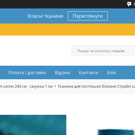
3
Класні тканини
Переглянути
Оплата і доставка
Відгуки
Контакти
Блог
п-сатин 240 см - смужка 1 см
Тканина для постільної білизни Страйп-с