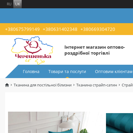
RU
UK
+380675799149
+380631402348
+380669304720
Інтернет магазин оптово-
роздрібної торгівлі
Головна
Товари та послуги
Оптовим клієнтам
Тканина для постільної білизни
Тканина страйп-сатин
Страй