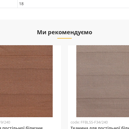
18
Ми рекомендуємо
F9/240
code: FFBLSS-F34/240
 постільної білизни
Тканина для постільної бі