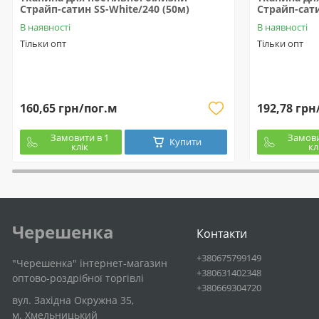
Страйп-сатин SS-White/240 (50м)
Страйп-сати
В наявності
В наявності
Тільки опт
Тільки опт
160,65 грн/пог.м
192,78 грн
Замовити в 1
Замови
Купити
клік
кл
Черешенка
Контакти
+380675799149
"Черешенка" інтернет-магазин
+380631402348
оптово-роздрібної торгівлі
+380669304720
вул. Західна Окружна 35,
м. Хмельницький