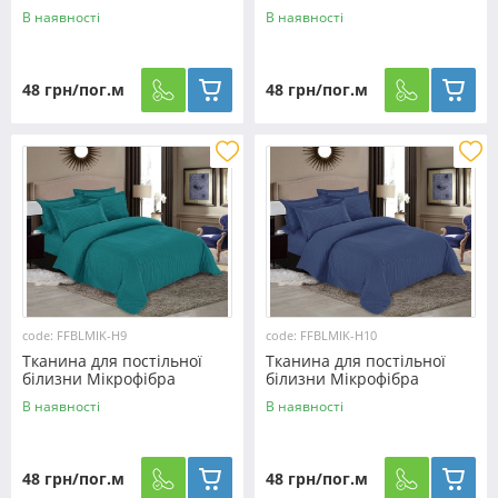
FFBLMIK-H25 (100м)
FFBLMIK-M-11 (100м)
В наявності
В наявності
48 грн/пог.м
48 грн/пог.м
code: FFBLMIK-Н9
code: FFBLMIK-Н10
Тканина для постільної
Тканина для постільної
білизни Мікрофібра
білизни Мікрофібра
FFBLMIK-Н9 (100м)
FFBLMIK-Н10 (100м)
В наявності
В наявності
48 грн/пог.м
48 грн/пог.м