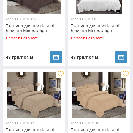
code: FFBLMIK-H23
code: FFBLMIK16
Тканина для постільної
Тканина для постільної
білизни Мікрофібра
білизни Мікрофібра
FFBLMIK-H23 (100м)
FFBLMIK16 (60м)
Немає в наявності
Немає в наявності
48 грн/пог.м
48 грн/пог.м
code: FFBLMIK-H7
code: FFBLMIK-H6
Тканина для постільної
Тканина для постільної