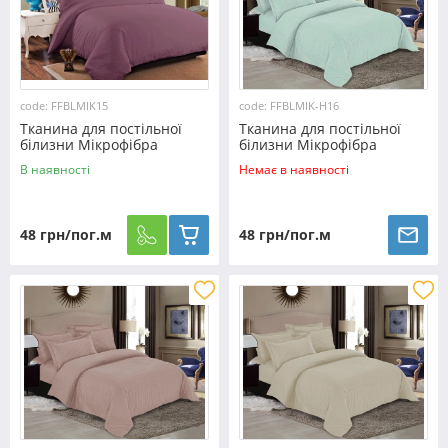
code: FFBLMIK15
code: FFBLMIK-H16
Тканина для постільної
Тканина для постільної
білизни Мікрофібра
білизни Мікрофібра
FFBLMIK15 (100м)
FFBLMIK-H16 (100м)
В наявності
Немає в наявності
48 грн/пог.м
48 грн/пог.м