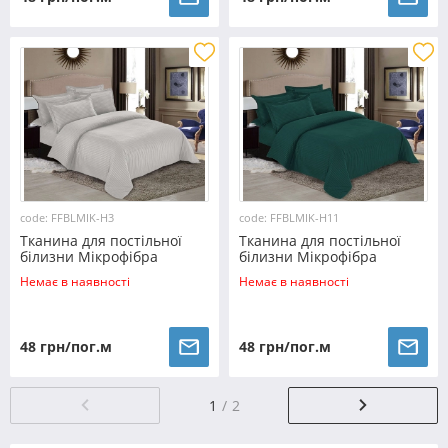
code: FFBLMIK-H3
code: FFBLMIK-Н11
Тканина для постільної
Тканина для постільної
білизни Мікрофібра
білизни Мікрофібра
FFBLMIK-H3 (100м)
FFBLMIK-Н11 (100м)
Немає в наявності
Немає в наявності
48 грн/пог.м
48 грн/пог.м
1
2