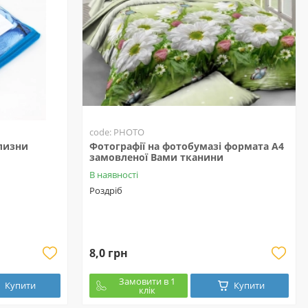
code: PHOTO
ілизни
Фотографії на фотобумазі формата А4
замовленої Вами тканини
В наявності
Роздріб
8,0 грн
Замовити в 1
Купити
Купити
клік