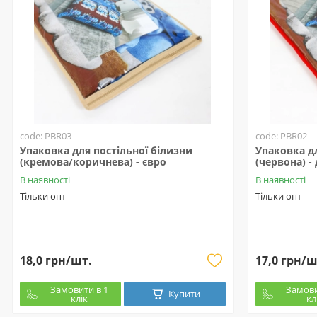
code: PBR03
code: PBR02
Упаковка для постільної білизни
Упаковка дл
(кремова/коричнева) - євро
(червона) -
В наявності
В наявності
Тільки опт
Тільки опт
18,0 грн/шт.
17,0 грн/ш
Замовити в 1
Замови
Купити
клік
кл