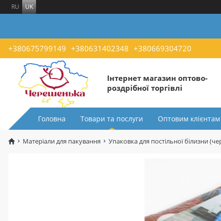
RU
UK
+380675799149
+380631402348
+380669304720
Інтернет магазин оптово-
роздрібної торгівлі
Головна
Товари та послуги
Оптовим клієнтам
Матеріали для пакування
Упаковка для постільної білизни (че