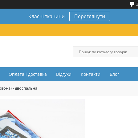
3
Класні тканини
Переглянути
Оплата і доставка
Відгуки
Контакти
Блог
рвона) - двоспальна