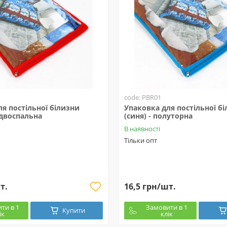
code: PBR01
я постільної білизни
Упаковка для постільної б
 двоспальна
(синя) - полуторна
В наявності
Тільки опт
т.
16,5 грн/шт.
ти в 1
Замовити в 1
Купити
ік
клік