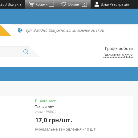
283 Відгуків
Кошик
Обрані
Вхід/Реєстрація
-
0
вул. Західна Окружна 35, м. Хмельницький
Графік роботи
Залиште відгук
В наявності
Тільки опт
code : PBR02
17,0 грн/шт.
Мінімальне замовлення - 10 шт.