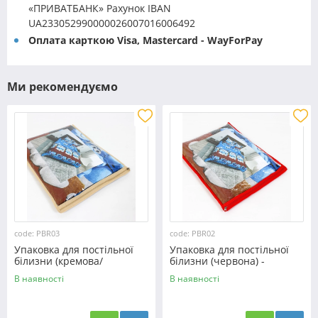
«ПРИВАТБАНК» Рахунок IBAN
UA233052990000026007016006492
Оплата карткою Visa, Mastercard - WayForPay
Ми рекомендуємо
code: PBR03
code: PBR02
Упаковка для постільної
Упаковка для постільної
білизни (кремова/
білизни (червона) -
коричнева) - євро
двоспальна
В наявності
В наявності