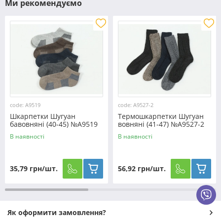
Ми рекомендуємо
code: A9519
code: A9527-2
Шкарпетки Шугуан
Термошкарпетки Шугуан
бавовняні (40-45) №A9519
вовняні (41-47) №A9527-2
В наявності
В наявності
35,79 грн/шт.
56,92 грн/шт.
Як оформити замовлення?