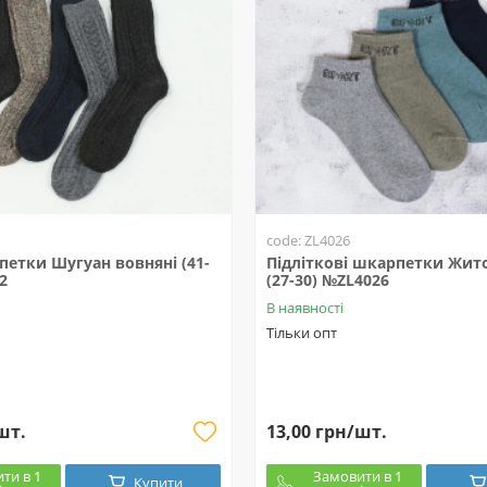
code: ZL4026
етки Шугуан вовняні (41-
Підліткові шкарпетки Жит
2
(27-30) №ZL4026
В наявності
Тільки опт
шт.
13,00 грн/шт.
ти в 1
Замовити в 1
Купити