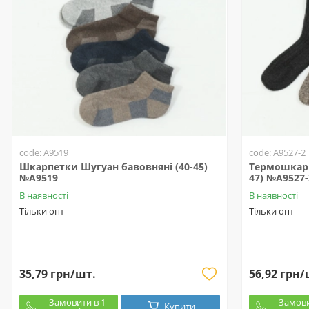
code: A9519
code: A9527-2
Шкарпетки Шугуан бавовняні (40-45)
Термошкарп
№A9519
47) №A9527-
В наявності
В наявності
Тільки опт
Тільки опт
35,79 грн/шт.
56,92 грн/
Замовити в 1
Замови
Купити