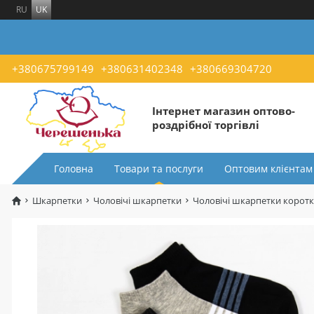
RU
UK
+380675799149
+380631402348
+380669304720
Інтернет магазин оптово-
роздрібної торгівлі
Головна
Товари та послуги
Оптовим клієнтам
Шкарпетки
Чоловічі шкарпетки
Чоловічі шкарпетки короткі