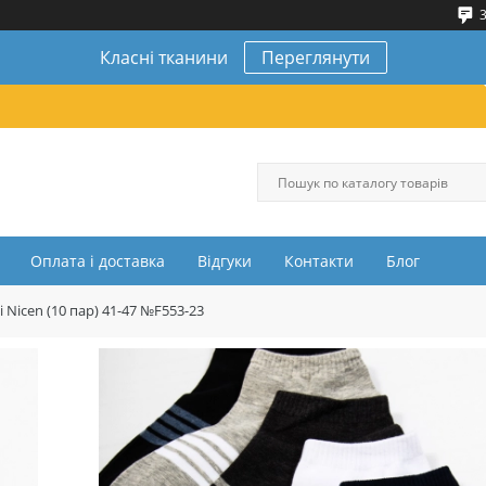
3
Класні тканини
Переглянути
Оплата і доставка
Відгуки
Контакти
Блог
 Nicen (10 пар) 41-47 №F553-23