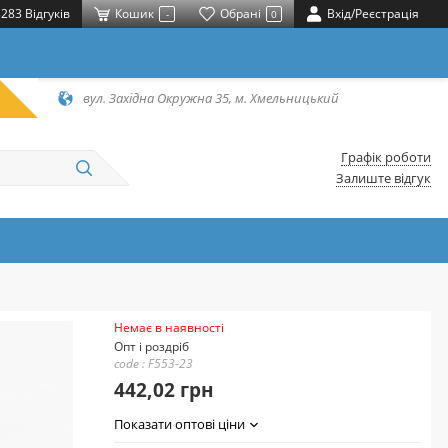
283 Відгуків
Кошик
Обрані
Вхід/Реєстрація
-
0
вул. Західна Окружна 35, м. Хмельницький
Графік роботи
Залиште відгук
Немає в наявності
Опт і роздріб
code : F553-23
442,02 грн
Показати оптові ціни