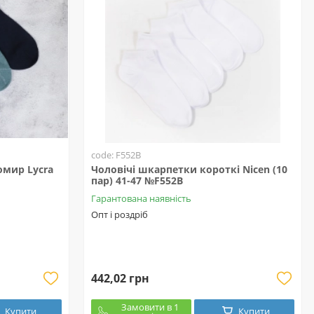
code: F552B
омир Lycra
Чоловічі шкарпетки короткі Nicen (10
пар) 41-47 №F552B
Гарантована наявність
Опт і роздріб
442,02 грн
Замовити в 1
Купити
Купити