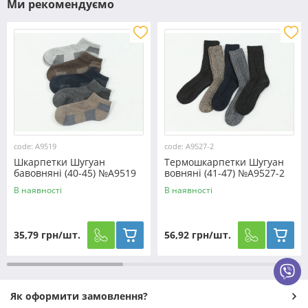
Ми рекомендуємо
code: A9519
code: A9527-2
Шкарпетки Шугуан
Термошкарпетки Шугуан
бавовняні (40-45) №A9519
вовняні (41-47) №A9527-2
В наявності
В наявності
35,79 грн/шт.
56,92 грн/шт.
Як оформити замовлення?