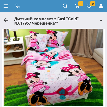
-
0
Дитячий комплект з Бязі "Gold"
№617957 Черешенка™