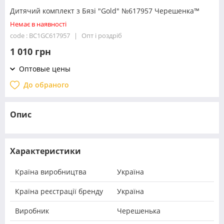
Дитячий комплект з Бязі "Gold" №617957 Черешенка™
Немає в наявності
code : BC1GC617957
Опт і роздріб
1 010 грн
Оптовые цены
До обраного
Опис
Характеристики
Країна виробництва
Україна
Країна реєстрації бренду
Україна
Виробник
Черешенька