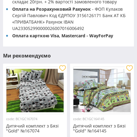
складає 20грн. + 2% вартості замовленого товару
Оплата на Розрахунковий Рахунок
- ФОП Кулаков
Сергій Павлович Код ЄДРПОУ 3156126171 Банк АТ КБ
«ПРИВАТБАНК» Рахунок IBAN
UA233052990000026007016006492
Оплата карткою Visa, Mastercard - WayForPay
Ми рекомендуємо
code: BC1GC167074
code: BC1GC164145
Дитячий комплект з Бязі
Дитячий комплект з Бязі
"Gold" №167074
"Gold" №164145
Черешенка™
Черешенка™