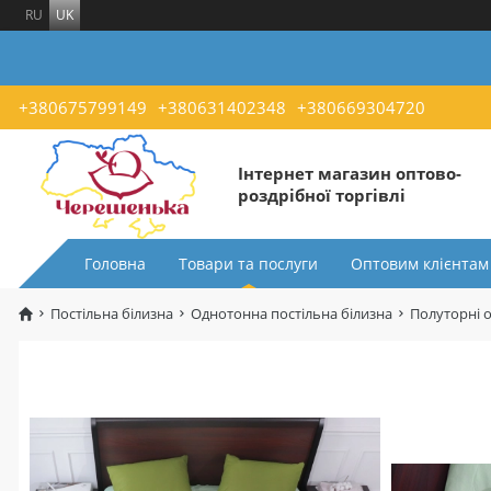
RU
UK
+380675799149
+380631402348
+380669304720
Інтернет магазин оптово-
роздрібної торгівлі
Головна
Товари та послуги
Оптовим клієнтам
Постільна білизна
Однотонна постільна білизна
Полуторні 