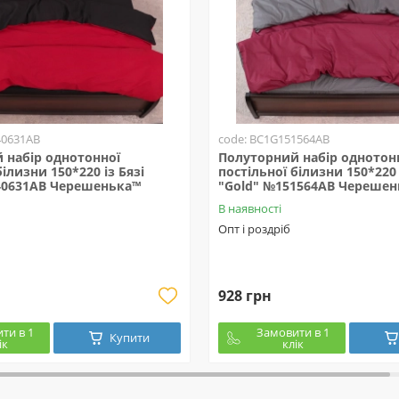
40631AB
code: BC1G151564AB
 набір однотонної
Полуторний набір однотон
білизни 150*220 із Бязі
постільної білизни 150*220 
40631AB Черешенька™
"Gold" №151564AB Черешен
В наявності
Опт і роздріб
928 грн
ти в 1
Замовити в 1
Купити
ік
клік