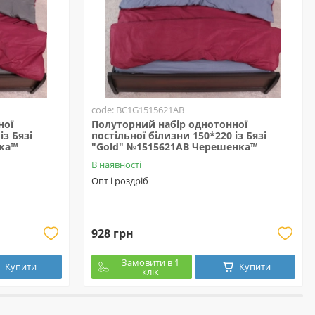
code: BC1G1515621AB
ної
Полуторний набір однотонної
із Бязі
постільної білизни 150*220 із Бязі
ка™
"Gold" №1515621AB Черешенка™
В наявності
Опт і роздріб
928 грн
Замовити в 1
Купити
Купити
клік