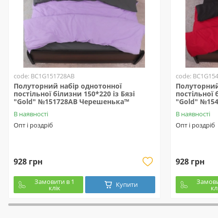
code: BC1G151728AB
code: BC1G15
Полуторний набір однотонної
Полуторний
постільної білизни 150*220 із Бязі
постільної 
"Gold" №151728AB Черешенька™
"Gold" №15
В наявності
В наявності
Опт і роздріб
Опт і роздріб
928 грн
928 грн
Замовити в 1
Замови
Купити
клік
кл