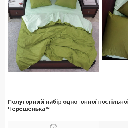
Полуторний набір однотонної постільної 
Черешенька™