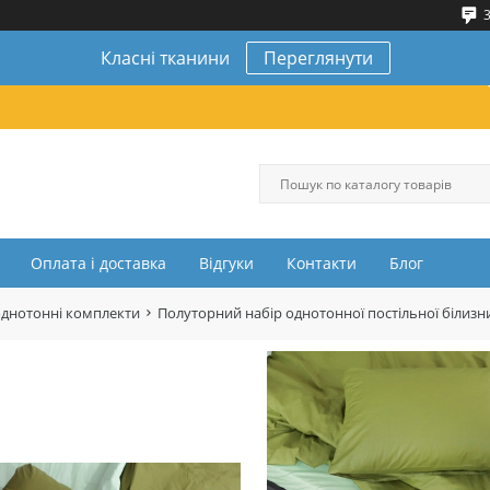
3
Класні тканини
Переглянути
Оплата і доставка
Відгуки
Контакти
Блог
однотонні комплекти
Полуторний набір однотонної постільної білизн