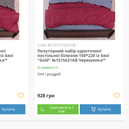
code: BC1G1515621AB
ної
Полуторний набір однотонної
із Бязі
постільної білизни 150*220 із Бязі
ка™
"Gold" №1515621AB Черешенка™
В наявності
Опт і роздріб
928 грн
Замовити в 1
Купити
Купити
клік