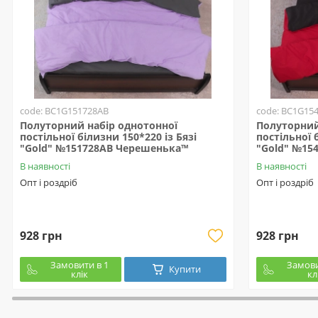
code: BC1G151728AB
code: BC1G15
Полуторний набір однотонної
Полуторний
постільної білизни 150*220 із Бязі
постільної 
"Gold" №151728AB Черешенька™
"Gold" №15
В наявності
В наявності
Опт і роздріб
Опт і роздріб
928 грн
928 грн
Замовити в 1
Замови
Купити
клік
кл