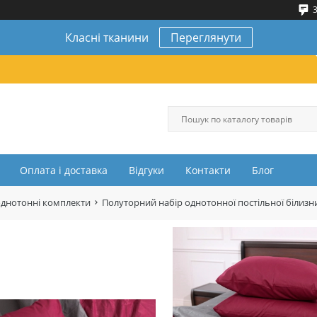
3
Класні тканини
Переглянути
Оплата і доставка
Відгуки
Контакти
Блог
однотонні комплекти
Полуторний набір однотонної постільної білизн