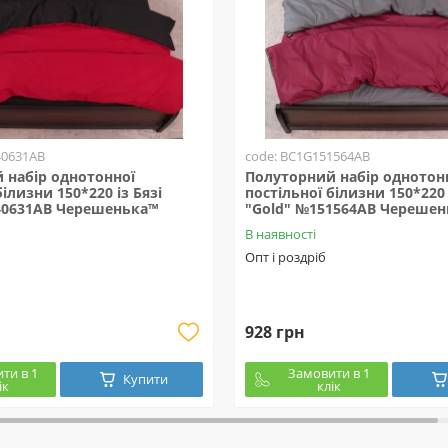
40631AB
code: BC1G151564AB
 набір однотонної
Полуторний набір однотон
білизни 150*220 із Бязі
постільної білизни 150*220 
40631AB Черешенька™
"Gold" №151564AB Черешен
В наявності
Опт і роздріб
928 грн
ти в 1
Замовити в 1
Купити
ік
клік