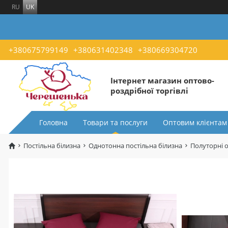
RU
UK
+380675799149
+380631402348
+380669304720
Інтернет магазин оптово-
роздрібної торгівлі
Головна
Товари та послуги
Оптовим клієнтам
Постільна білизна
Однотонна постільна білизна
Полуторні 