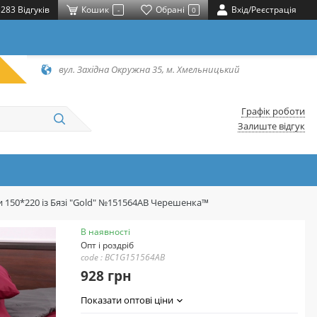
283 Відгуків
Кошик
Обрані
Вхід/Реєстрація
-
0
вул. Західна Окружна 35, м. Хмельницький
Графік роботи
Залиште відгук
и 150*220 із Бязі "Gold" №151564AB Черешенка™
В наявності
Опт і роздріб
code : BC1G151564AB
928 грн
Показати оптові ціни