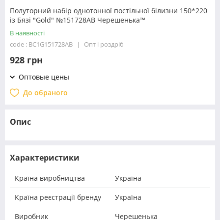
Полуторний набір однотонної постільної білизни 150*220
із Бязі "Gold" №151728AB Черешенька™
В наявності
code : BC1G151728AB
Опт і роздріб
928 грн
Оптовые цены
До обраного
Опис
Характеристики
Країна виробництва
Україна
Країна реєстрації бренду
Україна
Виробник
Черешенька