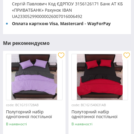
Сергій Павлович Код ЄДРПОУ 3156126171 Банк АТ КБ
«ПРИВАТБАНК» Рахунок IBAN
UA233052990000026007016006492
Оплата карткою Visa, Mastercard - WayForPay
Ми рекомендуємо
code: BC1G151728AB
code: BC1G1540631AB
Полуторний набір
Полуторний набір
однотонної постільної
однотонної постільної
білизни 150*220 із Бязі
білизни 150*220 із Бязі
В наявності
В наявності
"Gold" №151728AB
"Gold" №1540631AB
Черешенька™
Черешенька™